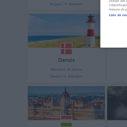
Utiliser des
Bulgare
Allemand
l’identifica
mesure de p
Liste de no
Danois
Allemand
Danois
Danois
Allemand