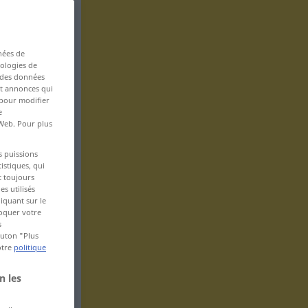
nées de
nologies de
s des données
 et annonces qui
 pour modifier
e
 Web. Pour plus
s puissions
istiques, qui
t toujours
s utilisés
iquant sur le
voquer votre
s
bouton "Plus
otre
politique
n les