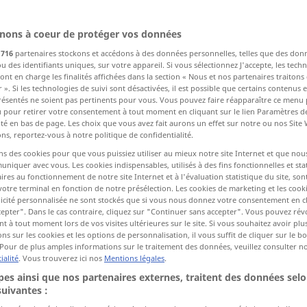
nons à coeur de protéger vos données
s
716
partenaires stockons et accédons à des données personnelles, telles que des don
u des identifiants uniques, sur votre appareil. Si vous sélectionnez J'accepte, les tech
ont en charge les finalités affichées dans la section « Nous et nos partenaires traiton
 ». Si les technologies de suivi sont désactivées, il est possible que certains contenus
Anglais
Arabe
résentés ne soient pas pertinents pour vous. Vous pouvez faire réapparaître ce menu
u pour retirer votre consentement à tout moment en cliquant sur le lien Paramètres d
ité en bas de page. Les choix que vous avez fait aurons un effet sur notre ou nos Site
Allemand
Anglais
Allemand
Arabe
ns, reportez-vous à notre politique de confidentialité.
Anglais
Allemand
Arabe
Allemand
ns des cookies pour que vous puissiez utiliser au mieux notre site Internet et que nou
iquer avec vous. Les cookies indispensables, utilisés à des fins fonctionnelles et stat
ires au fonctionnement de notre site Internet et à l'évaluation statistique du site, son
votre terminal en fonction de notre présélection. Les cookies de marketing et les cookie
icité personnalisée ne sont stockés que si vous nous donnez votre consentement en cl
epter". Dans le cas contraire, cliquez sur "Continuer sans accepter". Vous pouvez ré
 à tout moment lors de vos visites ultérieures sur le site. Si vous souhaitez avoir plu
ns sur les cookies et les options de personnalisation, il vous suffit de cliquer sur le 
Pour de plus amples informations sur le traitement des données, veuillez consulter n
ialité
. Vous trouverez ici nos
Mentions légales
.
Chinois
Croate
es ainsi que nos partenaires externes, traitent des données selo
suivantes :
Allemand
Chinois
Allemand
Croate