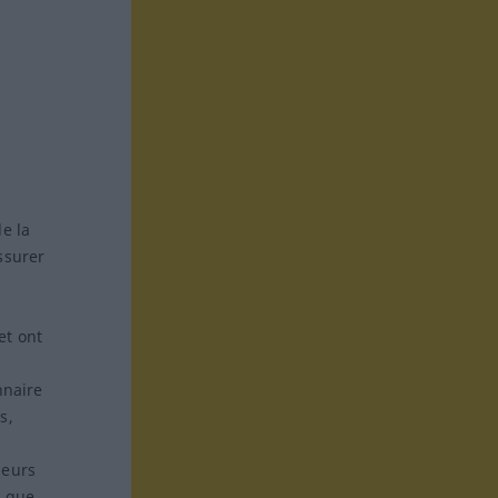
e la
ssurer
et ont
nnaire
s,
leurs
s que