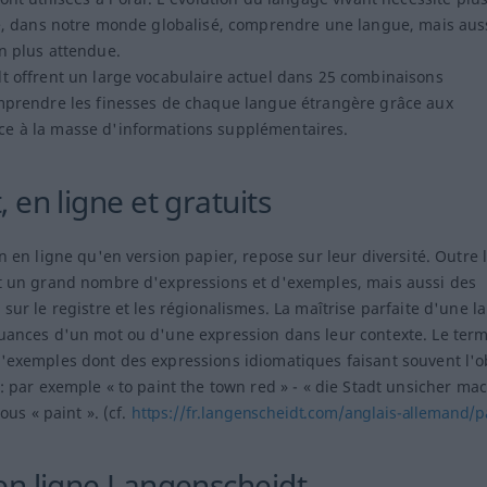
tre, dans notre monde globalisé, comprendre une langue, mais aus
n plus attendue.
dt offrent un large vocabulaire actuel dans 25 combinaisons
omprendre les finesses de chaque langue étrangère grâce aux
ce à la masse d'informations supplémentaires.
 en ligne et gratuits
n en ligne qu'en version papier, repose sur leur diversité. Outre 
nt un grand nombre d'expressions et d'exemples, mais aussi des
sur le registre et les régionalismes. La maîtrise parfaite d'une 
nuances d'un mot ou d'une expression dans leur contexte. Le ter
d'exemples dont des expressions idiomatiques faisant souvent l'o
 : par exemple « to paint the town red » - « die Stadt unsicher ma
ous « paint ». (cf.
https://fr.langenscheidt.com/anglais-allemand/p
en ligne Langenscheidt