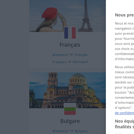
Nous pre
Nous et no
navigation o
suivi prendr
pour fournir
Français
vous sont p
vos choix o
confidential
Allemand
Français
d’informatio
Français
Allemand
Nous utiliso
mieux commun
sont nécessa
stockés sur 
pour la publ
bouton "Acc
consentement
d'informatio
d'options". 
de confident
Bulgare
Nos équip
finalités 
Allemand
Bulgare