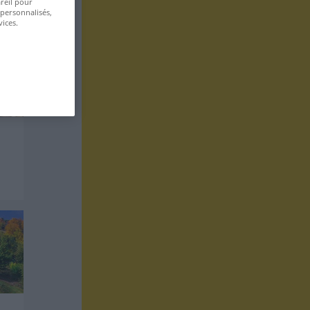
areil pour
 personnalisés,
ices.