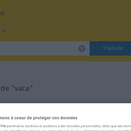
SE
Traduire
 de "vaca"
nons à coeur de protéger vos données
s
716
partenaires stockons et accédons à des données personnelles, telles que des don
u des identifiants uniques, sur votre appareil. Si vous sélectionnez J'accepte, les tech