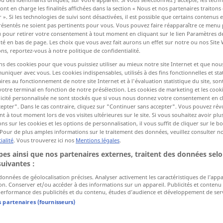
ont en charge les finalités affichées dans la section « Nous et nos partenaires traiton
 ». Si les technologies de suivi sont désactivées, il est possible que certains contenus
résentés ne soient pas pertinents pour vous. Vous pouvez faire réapparaître ce menu
ctions
u pour retirer votre consentement à tout moment en cliquant sur le lien Paramètres d
ité en bas de page. Les choix que vous avez fait aurons un effet sur notre ou nos Site
a traduction)
ns, reportez-vous à notre politique de confidentialité.
ns des cookies pour que vous puissiez utiliser au mieux notre site Internet et que nou
iquer avec vous. Les cookies indispensables, utilisés à des fins fonctionnelles et stat
ires au fonctionnement de notre site Internet et à l'évaluation statistique du site, son
votre terminal en fonction de notre présélection. Les cookies de marketing et les cookie
icité personnalisée ne sont stockés que si vous nous donnez votre consentement en cl
epter". Dans le cas contraire, cliquez sur "Continuer sans accepter". Vous pouvez ré
vaca
 à tout moment lors de vos visites ultérieures sur le site. Si vous souhaitez avoir plu
ns sur les cookies et les options de personnalisation, il vous suffit de cliquer sur le 
Pour de plus amples informations sur le traitement des données, veuillez consulter n
vaca
ialité
. Vous trouverez ici nos
Mentions légales
.
GASTR
es ainsi que nos partenaires externes, traitent des données selo
suivantes :
 données de géolocalisation précises. Analyser activement les caractéristiques de l’app
vaca
lechera
tion. Conserver et/ou accéder à des informations sur un appareil. Publicités et contenu
erformance des publicités et du contenu, études d’audience et développement de serv
vaca
lechera
FIG
s partenaires (fournisseurs)
vaca
marina