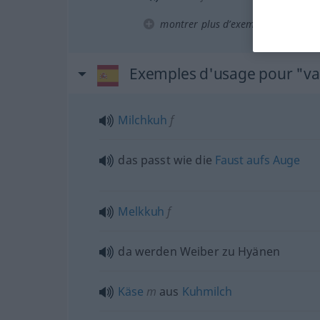
montrer plus d’exemples
Exemples d'usage pour "v
Milchkuh
f
das passt wie die
Faust
aufs
Auge
Melkkuh
f
da werden Weiber zu Hyänen
Käse
m
aus
Kuhmilch