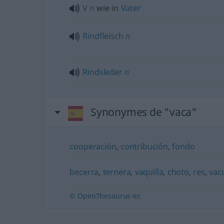
V
n
wie in
Vater
Rindfleisch
n
Rindsleder
n
Synonymes de "vaca"
cooperación
,
contribución
,
fondo
becerra
,
ternera
,
vaquilla
,
choto
,
res
,
vac
© OpenThesaurus-es