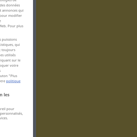
s des données
 et annonces qui
 pour modifier
e
 Web. Pour plus
s puissions
istiques, qui
t toujours
s utilisés
iquant sur le
voquer votre
s
bouton "Plus
otre
politique
n les
areil pour
 personnalisés,
ices.