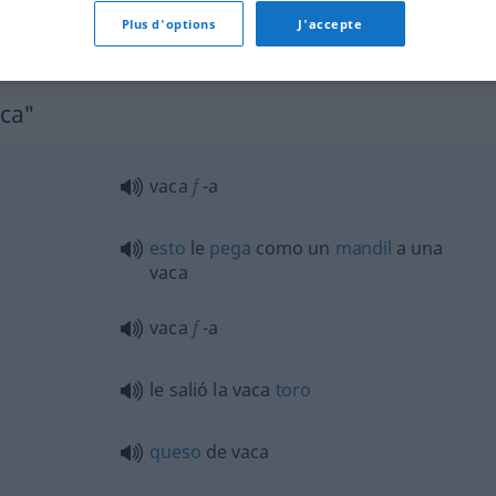
Plus d'options
J'accepte
aca"
vaca
f
-a
esto
le
pega
como un
mandil
a una
vaca
vaca
f
-a
le salió la vaca
toro
queso
de vaca