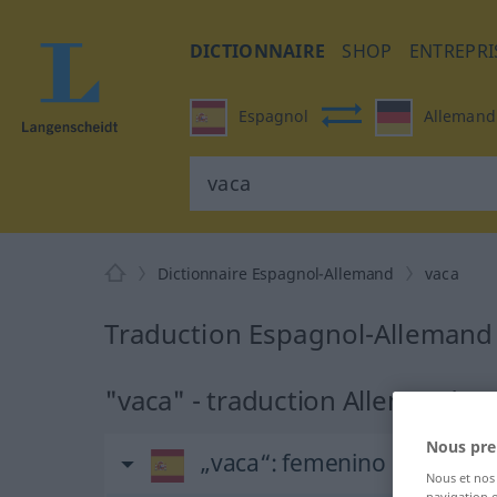
DICTIONNAIRE
SHOP
ENTREPRI
Espagnol
Allemand
Dictionnaire Espagnol-Allemand
vaca
Traduction Espagnol-Allemand
"vaca" - traduction Allemand
Nous pre
„vaca“
: femenino
Nous et no
navigation o