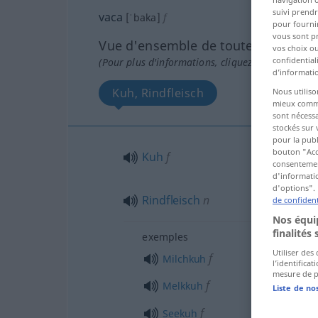
suivi prendr
vaca
[ˈbaka]
f
pour fournir
vous sont p
Vue d'ensemble de toutes les tradu
vos choix o
confidential
(Pour plus d'informations, cliquez sur/touchez l
d’informatio
Kuh, Rindfleisch
Nous utiliso
mieux commun
sont nécessa
stockés sur 
pour la publ
bouton "Acc
Kuh
f
consentement
d'informatio
d'options". 
Rindfleisch
n
de confident
Nos équip
finalités 
exemples
Utiliser des
f
Milchkuh
l’identifica
mesure de p
f
Melkkuh
Liste de no
f
Seekuh