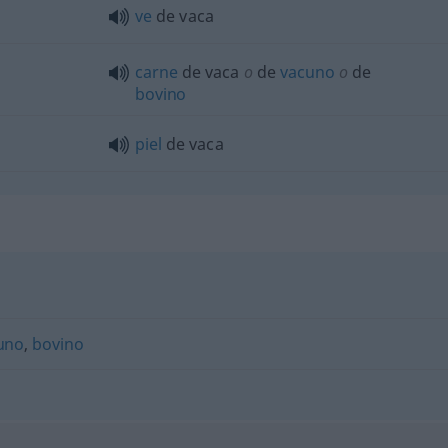
ve
de vaca
carne
de vaca
o
de
vacuno
o
de
bovino
piel
de vaca
uno
,
bovino