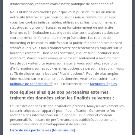
d’informations, reportez-vous à notre politique de confidentialité.
Vue d'ensemble de toutes les traductions
Nous utilisons des cookies pour que vous puissiez utiliser au mieux
notre site Internet et que nous puissions mieux communiquer avec
(Pour plus d'informations, cliquez sur/touchez la traduction)
vous. Les cookies indispensables, utilisés à des fins fonctionnelles et
statistiques, qui sont nécessaires au fonctionnement de notre site
Beifall
Internet et à l'évaluation statistique du site, sont toujours stockés sur
votre terminal en fonction de notre présélection. Les cookies de
marketing et les cookies utilisés pour la publicité personnalisée ne sont
stockés que si vous nous donnez votre consentement en cliquant sur le
bouton "Accepter". Dans le cas contraire, cliquez sur "Continuer sans
accepter". Vous pouvez révoquer votre consentement à tout moment
Beifall
m
clapping
lors de vos visites ultérieures sur le site. Si vous souhaitez avoir plus
d'informations sur les cookies et les options de personnalisation, il vous
suffit de cliquer sur le bouton "Plus d'options". Pour de plus amples
informations sur le traitement des données, veuillez consulter notre
politique de confidentialité
. Vous trouverez ici nos
Mentions légales
.
Exemples de phrases de sources
Nos équipes ainsi que nos partenaires externes,
extérieures pour "clapping"
traitent des données selon les finalités suivantes :
(non vérifiés par la rédaction de
Utiliser des données de géolocalisation précises. Analyser activement les
caractéristiques de l’appareil pour l’identification. Conserver et/ou
Langenscheidt)
accéder à des informations sur un appareil. Publicités et contenu
personnalisés, mesure de performance des publicités et du contenu,
études d’audience et développement de services.
Liste de nos partenaires (fournisseurs)
Und bitten versuchen Sie, dies durch Ihr Klatschen zu