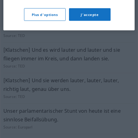
erzeugen. Einfach-- bitte versuchen Sie es.
Source:
TED
Plus d'options
J'accepte
Das ist der Ton den eine klatschende Hand macht.
Source:
TED
[Klatschen] Und es wird lauter und lauter und sie
fliegen immer im Kreis, und dann landen sie.
Source:
TED
[Klatschen] Und sie werden lauter, lauter, lauter,
richtig laut, genau über uns.
Source:
TED
Unser parlamentarischer Stunt von heute ist eine
sinnlose Beifallsübung.
Source:
Europarl