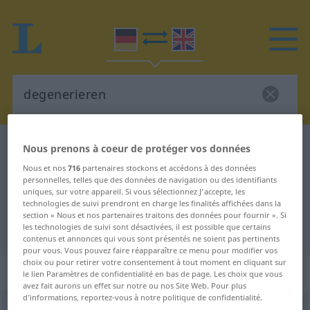
Dictionnaire Allemand-Anglais
degenerieren
Nous prenons à coeur de protéger vos données
Traduction Allemand-Anglais de
Nous et nos
716
partenaires stockons et accédons à des données
personnelles, telles que des données de navigation ou des identifiants
"degenerieren"
uniques, sur votre appareil. Si vous sélectionnez J'accepte, les
technologies de suivi prendront en charge les finalités affichées dans la
section « Nous et nos partenaires traitons des données pour fournir ». Si
les technologies de suivi sont désactivées, il est possible que certains
"degenerieren" - traduction Anglais
contenus et annonces qui vous sont présentés ne soient pas pertinents
pour vous. Vous pouvez faire réapparaître ce menu pour modifier vos
choix ou pour retirer votre consentement à tout moment en cliquant sur
„degenerieren“
: intransitives Verb
le lien Paramètres de confidentialité en bas de page. Les choix que vous
avez fait aurons un effet sur notre ou nos Site Web. Pour plus
d’informations, reportez-vous à notre politique de confidentialité.
degenerieren
[degeneˈriːrən]
v/i
<
kein
ge-
;
sein
>