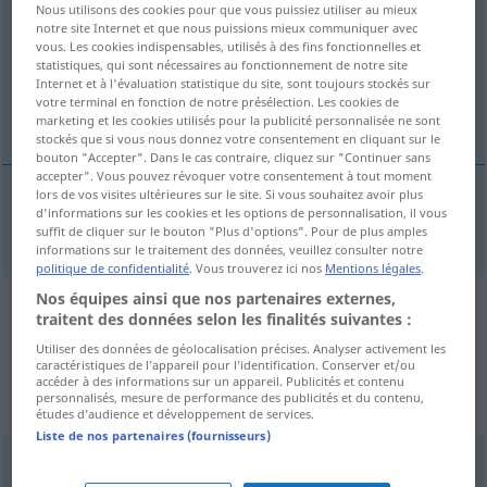
Nous utilisons des cookies pour que vous puissiez utiliser au mieux
notre site Internet et que nous puissions mieux communiquer avec
Vue d'ensemble de toutes les traductions
vous. Les cookies indispensables, utilisés à des fins fonctionnelles et
statistiques, qui sont nécessaires au fonctionnement de notre site
(Pour plus d'informations, cliquez sur/touchez la traduction)
Internet et à l'évaluation statistique du site, sont toujours stockés sur
votre terminal en fonction de notre présélection. Les cookies de
degenerate
marketing et les cookies utilisés pour la publicité personnalisée ne sont
stockés que si vous nous donnez votre consentement en cliquant sur le
bouton "Accepter". Dans le cas contraire, cliquez sur "Continuer sans
accepter". Vous pouvez révoquer votre consentement à tout moment
lors de vos visites ultérieures sur le site. Si vous souhaitez avoir plus
d'informations sur les cookies et les options de personnalisation, il vous
degenerate
degenerieren
suffit de cliquer sur le bouton "Plus d'options". Pour de plus amples
informations sur le traitement des données, veuillez consulter notre
politique de confidentialité
. Vous trouverez ici nos
Mentions légales
.
Nos équipes ainsi que nos partenaires externes,
Exemples de phrases de sources
traitent des données selon les finalités suivantes :
extérieures pour "degenerieren"
Utiliser des données de géolocalisation précises. Analyser activement les
caractéristiques de l’appareil pour l’identification. Conserver et/ou
(non vérifiés par la rédaction de
accéder à des informations sur un appareil. Publicités et contenu
personnalisés, mesure de performance des publicités et du contenu,
Langenscheidt)
études d’audience et développement de services.
Liste de nos partenaires (fournisseurs)
Without the Constitution, the EU will progressively