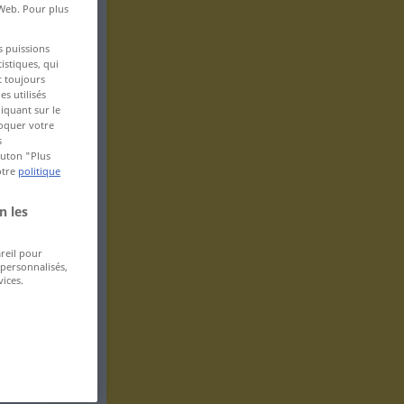
 Web. Pour plus
s puissions
istiques, qui
t toujours
s utilisés
iquant sur le
voquer votre
s
bouton "Plus
otre
politique
n les
areil pour
 personnalisés,
ices.