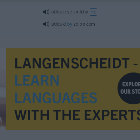
utlouci se smíchy
FIG
utloukl
by
se po čem