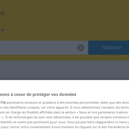
SE
Traduire
e "utlouci"
nons à coeur de protéger vos données
s
716
partenaires stockons et accédons à des données personnelles, telles que des don
u des identifiants uniques, sur votre appareil. Si vous sélectionnez J'accepte, les tech
ont en charge les finalités affichées dans la section « Nous et nos partenaires traiton
 ». Si les technologies de suivi sont désactivées, il est possible que certains contenus
résentés ne soient pas pertinents pour vous. Vous pouvez faire réapparaître ce menu
u pour retirer votre consentement à tout moment en cliquant sur le lien Paramètres d