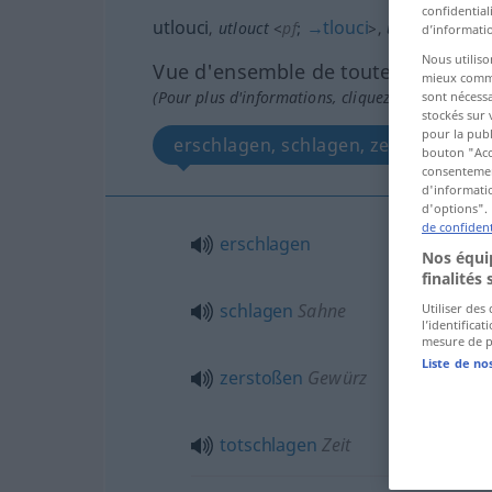
confidential
utlouci
→
tlouci
,
utlouct
<
pf
;
>
,
utloukat
d’informatio
Nous utiliso
Vue d'ensemble de toutes les tradu
mieux commun
(Pour plus d'informations, cliquez sur/touchez l
sont nécessa
stockés sur 
pour la publ
erschlagen, schlagen, zerstoßen, t
bouton "Acc
consentement
d'informatio
d'options". 
de confident
erschlagen
Nos équip
finalités 
schlagen
Sahne
Utiliser des
l’identifica
mesure de p
Liste de no
zerstoßen
Gewürz
totschlagen
Zeit