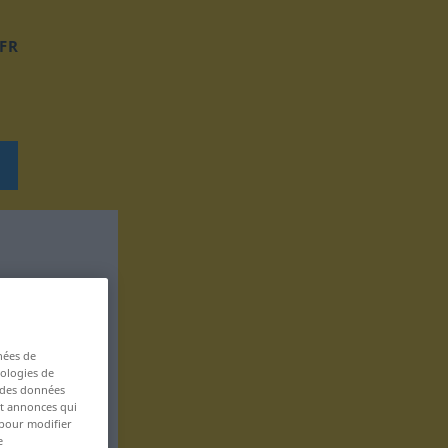
FR
nées de
nologies de
s des données
 et annonces qui
 pour modifier
e