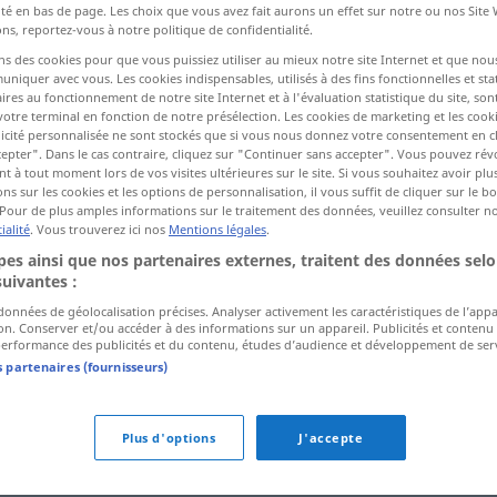
ité en bas de page. Les choix que vous avez fait aurons un effet sur notre ou nos Site
ns, reportez-vous à notre politique de confidentialité.
ns des cookies pour que vous puissiez utiliser au mieux notre site Internet et que nou
ctions
iquer avec vous. Les cookies indispensables, utilisés à des fins fonctionnelles et stat
a traduction)
ires au fonctionnement de notre site Internet et à l'évaluation statistique du site, son
votre terminal en fonction de notre présélection. Les cookies de marketing et les cookie
icité personnalisée ne sont stockés que si vous nous donnez votre consentement en cl
otschlagen
epter". Dans le cas contraire, cliquez sur "Continuer sans accepter". Vous pouvez ré
 à tout moment lors de vos visites ultérieures sur le site. Si vous souhaitez avoir plu
ns sur les cookies et les options de personnalisation, il vous suffit de cliquer sur le 
Pour de plus amples informations sur le traitement des données, veuillez consulter n
ialité
. Vous trouverez ici nos
Mentions légales
.
utlouci
es ainsi que nos partenaires externes, traitent des données selo
suivantes :
utlouci
 données de géolocalisation précises. Analyser activement les caractéristiques de l’app
tion. Conserver et/ou accéder à des informations sur un appareil. Publicités et contenu
erformance des publicités et du contenu, études d’audience et développement de serv
s partenaires (fournisseurs)
utlouci
Plus d'options
J'accepte
utlouci