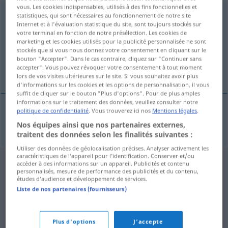
vous. Les cookies indispensables, utilisés à des fins fonctionnelles et
Experimentalfilm
m
statistiques, qui sont nécessaires au fonctionnement de notre site
Internet et à l'évaluation statistique du site, sont toujours stockés sur
votre terminal en fonction de notre présélection. Les cookies de
Vue d'ensemble de toutes les traductions
marketing et les cookies utilisés pour la publicité personnalisée ne sont
(Pour plus d'informations, cliquez sur/touchez la traduction)
stockés que si vous nous donnez votre consentement en cliquant sur le
bouton "Accepter". Dans le cas contraire, cliquez sur "Continuer sans
accepter". Vous pouvez révoquer votre consentement à tout moment
experimental film
lors de vos visites ultérieures sur le site. Si vous souhaitez avoir plus
d'informations sur les cookies et les options de personnalisation, il vous
suffit de cliquer sur le bouton "Plus d'options". Pour de plus amples
informations sur le traitement des données, veuillez consulter notre
politique de confidentialité
. Vous trouverez ici nos
Mentions légales
.
experimental
film
Experimentalfilm
Nos équipes ainsi que nos partenaires externes,
traitent des données selon les finalités suivantes :
Utiliser des données de géolocalisation précises. Analyser activement les
caractéristiques de l’appareil pour l’identification. Conserver et/ou
accéder à des informations sur un appareil. Publicités et contenu
personnalisés, mesure de performance des publicités et du contenu,
études d’audience et développement de services.
Liste de nos partenaires (fournisseurs)
Plus d'options
J'accepte