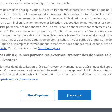
ns, reportez-vous à notre politique de confidentialité.
ns des cookies pour que vous puissiez utiliser au mieux notre site Internet et que nou
iquer avec vous. Les cookies indispensables, utilisés à des fins fonctionnelles et stat
ctions
ires au fonctionnement de notre site Internet et à l'évaluation statistique du site, son
a traduction)
votre terminal en fonction de notre présélection. Les cookies de marketing et les cookie
icité personnalisée ne sont stockés que si vous nous donnez votre consentement en cl
epter". Dans le cas contraire, cliquez sur "Continuer sans accepter". Vous pouvez ré
 à tout moment lors de vos visites ultérieures sur le site. Si vous souhaitez avoir plu
ns sur les cookies et les options de personnalisation, il vous suffit de cliquer sur le 
Pour de plus amples informations sur le traitement des données, veuillez consulter n
ialité
. Vous trouverez ici nos
Mentions légales
.
trvat
es ainsi que nos partenaires externes, traitent des données selo
suivantes :
 données de géolocalisation précises. Analyser activement les caractéristiques de l’app
trvat
tion. Conserver et/ou accéder à des informations sur un appareil. Publicités et contenu
erformance des publicités et du contenu, études d’audience et développement de serv
s partenaires (fournisseurs)
trvat (na čem)
Plus d'options
J'accepte