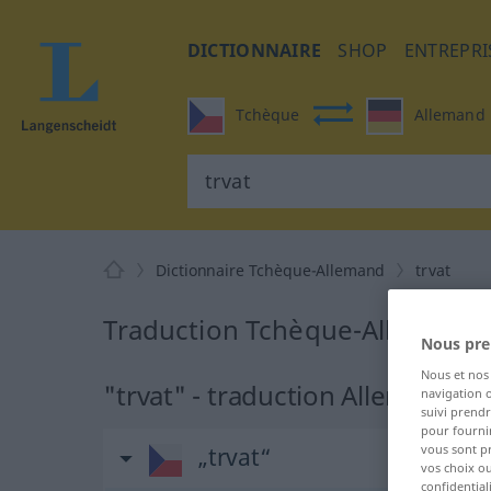
DICTIONNAIRE
SHOP
ENTREPRI
Tchèque
Allemand
Dictionnaire Tchèque-Allemand
trvat
Traduction Tchèque-Allemand d
Nous pre
Nous et no
"trvat" - traduction Allemand
navigation o
suivi prendr
pour fournir
vous sont p
„trvat“
vos choix o
confidential