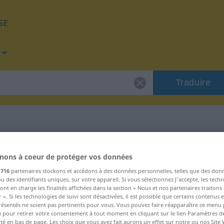
SE
Traduire
e "trvat"
nons à coeur de protéger vos données
s
716
partenaires stockons et accédons à des données personnelles, telles que des don
u des identifiants uniques, sur votre appareil. Si vous sélectionnez J'accepte, les tech
ont en charge les finalités affichées dans la section « Nous et nos partenaires traiton
 ». Si les technologies de suivi sont désactivées, il est possible que certains contenus
résentés ne soient pas pertinents pour vous. Vous pouvez faire réapparaître ce menu
u pour retirer votre consentement à tout moment en cliquant sur le lien Paramètres d
ité en bas de page. Les choix que vous avez fait aurons un effet sur notre ou nos Site