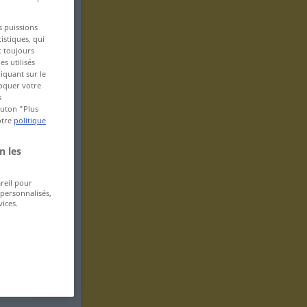
s puissions
istiques, qui
t toujours
s utilisés
iquant sur le
voquer votre
s
bouton "Plus
otre
politique
n les
areil pour
 personnalisés,
ices.