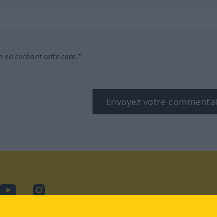
n en cochant cette case.*
Envoyez votre commenta
book
YouTube
Instagram