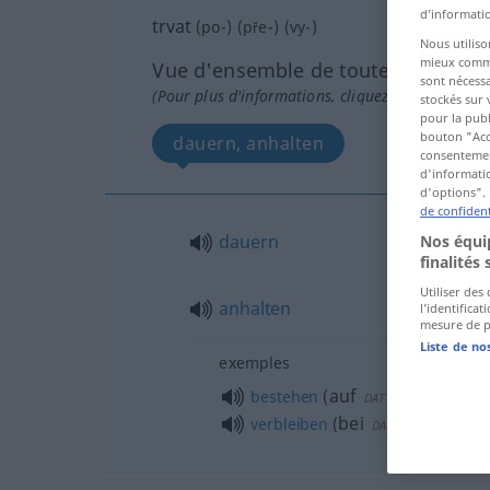
d’informatio
trvat
(
po-
) (
pře-
) (
vy-
)
Nous utiliso
mieux commun
Vue d'ensemble de toutes les tradu
sont nécessa
(Pour plus d'informations, cliquez sur/touchez l
stockés sur 
pour la publ
bouton "Acc
dauern, anhalten
consentement
d'informatio
d'options". 
de confident
dauern
Nos équip
finalités 
Utiliser des
anhalten
l’identifica
mesure de p
Liste de no
exemples
auf
bestehen
(
)
DAT
bei
verbleiben
(
)
DAT