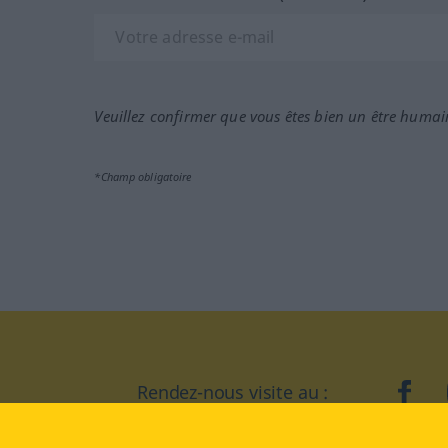
Veuillez confirmer que vous êtes bien un être humai
*Champ obligatoire
Rendez-nous visite au :
face