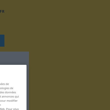
FR
nées de
nologies de
s des données
 et annonces qui
 pour modifier
e
 Web. Pour plus