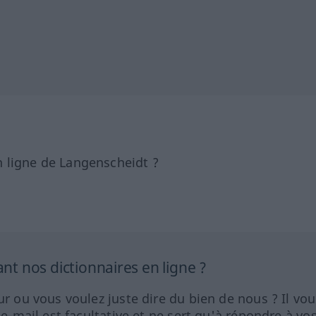
 ligne de Langenscheidt ?
 nos dictionnaires en ligne ?
ur ou vous voulez juste dire du bien de nous ? Il vou
 e-mail est facultative et ne sert qu'à répondre à vo