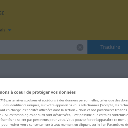
SE
ais
Traduire
is de "obig"
nons à coeur de protéger vos données
s
716
partenaires stockons et accédons à des données personnelles, telles que des don
u des identifiants uniques, sur votre appareil. Si vous sélectionnez J'accepte, les tech
ont en charge les finalités affichées dans la section « Nous et nos partenaires traiton
 ». Si les technologies de suivi sont désactivées, il est possible que certains contenus
résentés ne soient pas pertinents pour vous. Vous pouvez faire réapparaître ce menu
u pour retirer votre consentement à tout moment en cliquant sur le lien Paramètres d