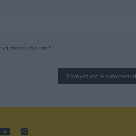
n en cochant cette case.*
Envoyez votre commenta
book
YouTube
Instagram