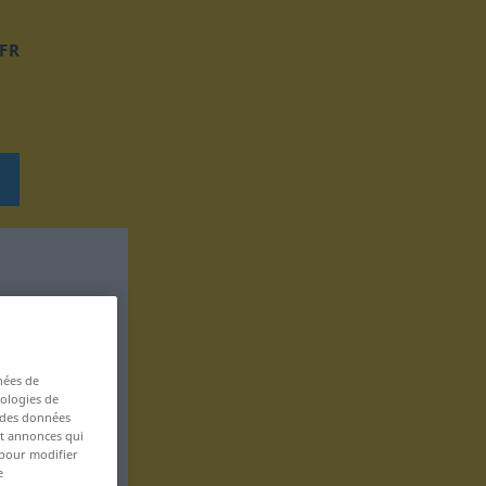
FR
nées de
nologies de
s des données
 et annonces qui
 pour modifier
e