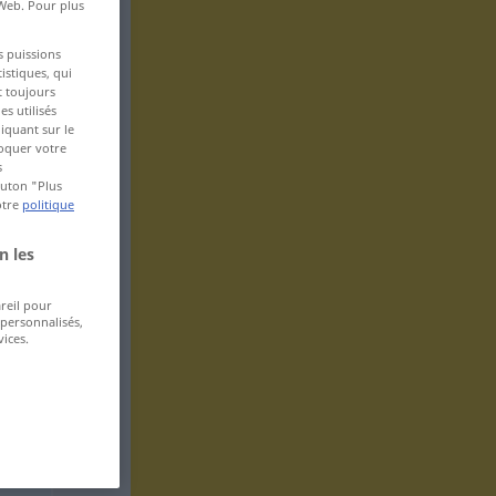
 Web. Pour plus
s puissions
istiques, qui
t toujours
s utilisés
iquant sur le
voquer votre
s
bouton "Plus
otre
politique
n les
areil pour
 personnalisés,
ices.