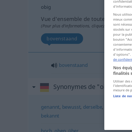
confidential
obig
d’informatio
Nous utiliso
Vue d'ensemble de toutes les tradu
mieux commun
sont nécessa
(Pour plus d'informations, cliquez sur/touchez l
stockés sur 
pour la publ
bovenstaand
bouton "Acc
consentement
d'informatio
d'options". 
de confident
bovenstaand
Nos équip
finalités 
Utiliser des
Synonymes de "obig"
l’identifica
mesure de p
Liste de no
genannt
,
bewusst
,
derselbe
,
fraglich
,
die
bekannt
hoch
,
oben
,
über