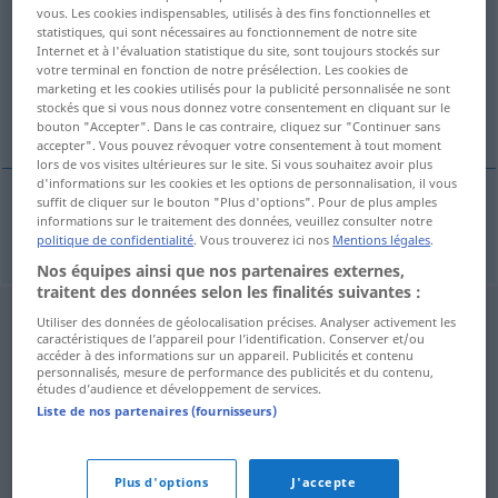
vous. Les cookies indispensables, utilisés à des fins fonctionnelles et
statistiques, qui sont nécessaires au fonctionnement de notre site
Vue d'ensemble de toutes les traductions
Internet et à l'évaluation statistique du site, sont toujours stockés sur
(Pour plus d'informations, cliquez sur/touchez la traduction)
votre terminal en fonction de notre présélection. Les cookies de
marketing et les cookies utilisés pour la publicité personnalisée ne sont
stockés que si vous nous donnez votre consentement en cliquant sur le
fondo di magazzino
bouton "Accepter". Dans le cas contraire, cliquez sur "Continuer sans
accepter". Vous pouvez révoquer votre consentement à tout moment
lors de vos visites ultérieures sur le site. Si vous souhaitez avoir plus
d'informations sur les cookies et les options de personnalisation, il vous
suffit de cliquer sur le bouton "Plus d'options". Pour de plus amples
informations sur le traitement des données, veuillez consulter notre
fondo
m
di
magazzino
Ladenhüter
politique de confidentialité
. Vous trouverez ici nos
Mentions légales
.
Nos équipes ainsi que nos partenaires externes,
traitent des données selon les finalités suivantes :
Utiliser des données de géolocalisation précises. Analyser activement les
caractéristiques de l’appareil pour l’identification. Conserver et/ou
accéder à des informations sur un appareil. Publicités et contenu
personnalisés, mesure de performance des publicités et du contenu,
études d’audience et développement de services.
Liste de nos partenaires (fournisseurs)
Plus d'options
J'accepte