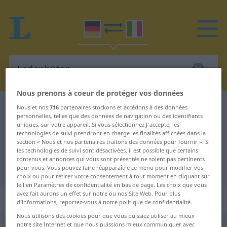
Nous prenons à coeur de protéger vos données
Dictionnaire Allemand-Italien
Ladenhüter
Nous et nos
716
partenaires stockons et accédons à des données
personnelles, telles que des données de navigation ou des identifiants
Traduction Allemand-Italien de
uniques, sur votre appareil. Si vous sélectionnez J'accepte, les
technologies de suivi prendront en charge les finalités affichées dans la
"Ladenhüter"
section « Nous et nos partenaires traitons des données pour fournir ». Si
les technologies de suivi sont désactivées, il est possible que certains
contenus et annonces qui vous sont présentés ne soient pas pertinents
"Ladenhüter" - traduction Italien
pour vous. Vous pouvez faire réapparaître ce menu pour modifier vos
choix ou pour retirer votre consentement à tout moment en cliquant sur
le lien Paramètres de confidentialité en bas de page. Les choix que vous
avez fait aurons un effet sur notre ou nos Site Web. Pour plus
„Ladenhüter“
: Maskulinum
d’informations, reportez-vous à notre politique de confidentialité.
Nous utilisons des cookies pour que vous puissiez utiliser au mieux
notre site Internet et que nous puissions mieux communiquer avec
Ladenhüter
m