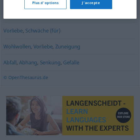
Plus d'options
J'accepte
Lust
,
Begierde
,
Verlangen
Vorliebe
,
Schwäche (für)
Wohlwollen
,
Vorliebe
,
Zuneigung
Abfall
,
Abhang
,
Senkung
,
Gefälle
© OpenThesaurus.de