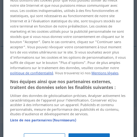
Nous utilisons des cookies pour que vous puissiez utiliser au mieux
notre site Internet et que nous puissions mieux communiquer avec
Vue d'ensemble de toutes les traductions
vous. Les cookies indispensables, utilisés à des fins fonctionnelles et
statistiques, qui sont nécessaires au fonctionnement de notre site
(Pour plus d'informations, cliquez sur/touchez la traduction)
Internet et à l'évaluation statistique du site, sont toujours stockés sur
votre terminal en fonction de notre présélection. Les cookies de
hneigð, brekka, hlíð
marketing et les cookies utilisés pour la publicité personnalisée ne sont
stockés que si vous nous donnez votre consentement en cliquant sur le
bouton "Accepter". Dans le cas contraire, cliquez sur "Continuer sans
accepter". Vous pouvez révoquer votre consentement à tout moment
lors de vos visites ultérieures sur le site. Si vous souhaitez avoir plus
d'informations sur les cookies et les options de personnalisation, il vous
suffit de cliquer sur le bouton "Plus d'options". Pour de plus amples
hneigð
f
Hang
informations sur le traitement des données, veuillez consulter notre
politique de confidentialité
. Vous trouverez ici nos
Mentions légales
.
brekka
f
Hang
Abhang
Nos équipes ainsi que nos partenaires externes,
traitent des données selon les finalités suivantes :
hlíð
f
Hang
Abhang
Utiliser des données de géolocalisation précises. Analyser activement les
caractéristiques de l’appareil pour l’identification. Conserver et/ou
accéder à des informations sur un appareil. Publicités et contenu
personnalisés, mesure de performance des publicités et du contenu,
Synonymes de "Hang"
études d’audience et développement de services.
Liste de nos partenaires (fournisseurs)
Abfahrt