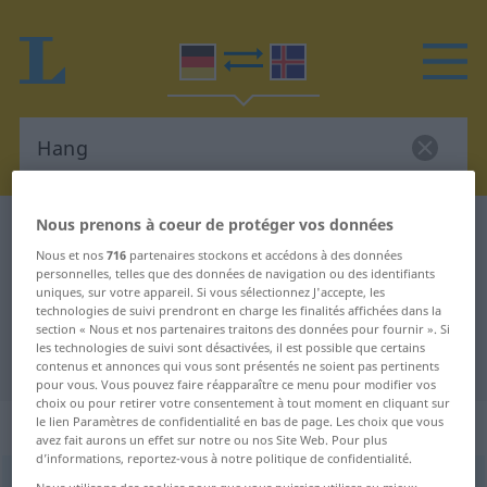
Nous prenons à coeur de protéger vos données
Dictionnaire Allemand-Islandais
Hang
Nous et nos
716
partenaires stockons et accédons à des données
Traduction Allemand-Islandais de
personnelles, telles que des données de navigation ou des identifiants
uniques, sur votre appareil. Si vous sélectionnez J'accepte, les
"Hang"
technologies de suivi prendront en charge les finalités affichées dans la
section « Nous et nos partenaires traitons des données pour fournir ». Si
les technologies de suivi sont désactivées, il est possible que certains
"Hang" - traduction Islandais
contenus et annonces qui vous sont présentés ne soient pas pertinents
pour vous. Vous pouvez faire réapparaître ce menu pour modifier vos
choix ou pour retirer votre consentement à tout moment en cliquant sur
„Hang“
: Maskulinum
le lien Paramètres de confidentialité en bas de page. Les choix que vous
avez fait aurons un effet sur notre ou nos Site Web. Pour plus
d’informations, reportez-vous à notre politique de confidentialité.
Hang
m