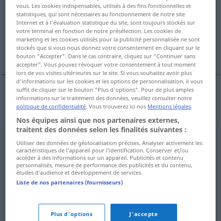
vous. Les cookies indispensables, utilisés à des fins fonctionnelles et
statistiques, qui sont nécessaires au fonctionnement de notre site
Vue d'ensemble de toutes les traductions
Internet et à l'évaluation statistique du site, sont toujours stockés sur
(Pour plus d'informations, cliquez sur/touchez la traduction)
votre terminal en fonction de notre présélection. Les cookies de
marketing et les cookies utilisés pour la publicité personnalisée ne sont
stockés que si vous nous donnez votre consentement en cliquant sur le
non démontable
bouton "Accepter". Dans le cas contraire, cliquez sur "Continuer sans
accepter". Vous pouvez révoquer votre consentement à tout moment
lors de vos visites ultérieures sur le site. Si vous souhaitez avoir plus
d'informations sur les cookies et les options de personnalisation, il vous
suffit de cliquer sur le bouton "Plus d'options". Pour de plus amples
informations sur le traitement des données, veuillez consulter notre
non
démontable
unzerlegbar
politique de confidentialité
. Vous trouverez ici nos
Mentions légales
.
Nos équipes ainsi que nos partenaires externes,
traitent des données selon les finalités suivantes :
Utiliser des données de géolocalisation précises. Analyser activement les
caractéristiques de l’appareil pour l’identification. Conserver et/ou
accéder à des informations sur un appareil. Publicités et contenu
personnalisés, mesure de performance des publicités et du contenu,
études d’audience et développement de services.
Liste de nos partenaires (fournisseurs)
Plus d'options
J'accepte