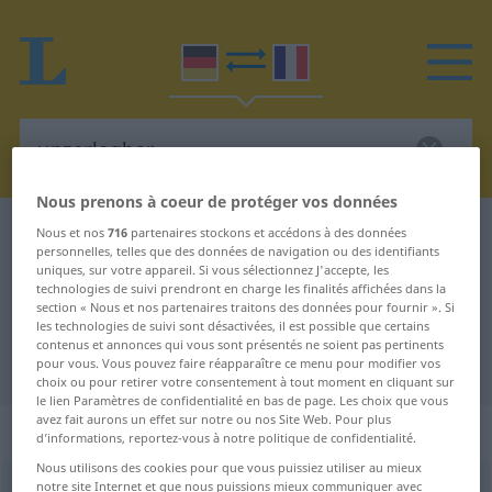
Nous prenons à coeur de protéger vos données
Dictionnaire Allemand-Français
unzerlegbar
Nous et nos
716
partenaires stockons et accédons à des données
personnelles, telles que des données de navigation ou des identifiants
Traduction Allemand-Français de
uniques, sur votre appareil. Si vous sélectionnez J'accepte, les
technologies de suivi prendront en charge les finalités affichées dans la
"unzerlegbar"
section « Nous et nos partenaires traitons des données pour fournir ». Si
les technologies de suivi sont désactivées, il est possible que certains
contenus et annonces qui vous sont présentés ne soient pas pertinents
"unzerlegbar" - traduction Français
pour vous. Vous pouvez faire réapparaître ce menu pour modifier vos
choix ou pour retirer votre consentement à tout moment en cliquant sur
le lien Paramètres de confidentialité en bas de page. Les choix que vous
avez fait aurons un effet sur notre ou nos Site Web. Pour plus
„unzerlegbar“
: Adjektiv
d’informations, reportez-vous à notre politique de confidentialité.
Nous utilisons des cookies pour que vous puissiez utiliser au mieux
notre site Internet et que nous puissions mieux communiquer avec
unzerlegbar
adj