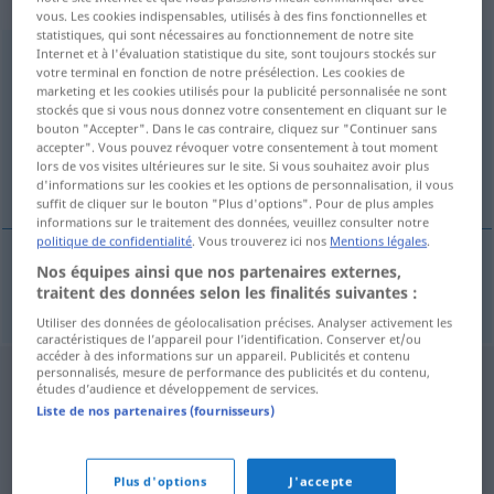
„Undiszipliniertheit“
: Femininum
vous. Les cookies indispensables, utilisés à des fins fonctionnelles et
statistiques, qui sont nécessaires au fonctionnement de notre site
Internet et à l'évaluation statistique du site, sont toujours stockés sur
Undiszipliniertheit
f
<
Undiszipliniertheit
>
votre terminal en fonction de notre présélection. Les cookies de
marketing et les cookies utilisés pour la publicité personnalisée ne sont
Vue d'ensemble de toutes les traductions
stockés que si vous nous donnez votre consentement en cliquant sur le
(Pour plus d'informations, cliquez sur/touchez la traduction)
bouton "Accepter". Dans le cas contraire, cliquez sur "Continuer sans
accepter". Vous pouvez révoquer votre consentement à tout moment
lors de vos visites ultérieures sur le site. Si vous souhaitez avoir plus
manque de discipline
d'informations sur les cookies et les options de personnalisation, il vous
suffit de cliquer sur le bouton "Plus d'options". Pour de plus amples
informations sur le traitement des données, veuillez consulter notre
politique de confidentialité
. Vous trouverez ici nos
Mentions légales
.
Nos équipes ainsi que nos partenaires externes,
manque
m
de
discipline
Undiszipliniertheit
traitent des données selon les finalités suivantes :
Utiliser des données de géolocalisation précises. Analyser activement les
caractéristiques de l’appareil pour l’identification. Conserver et/ou
accéder à des informations sur un appareil. Publicités et contenu
personnalisés, mesure de performance des publicités et du contenu,
études d’audience et développement de services.
Liste de nos partenaires (fournisseurs)
Plus d'options
J'accepte