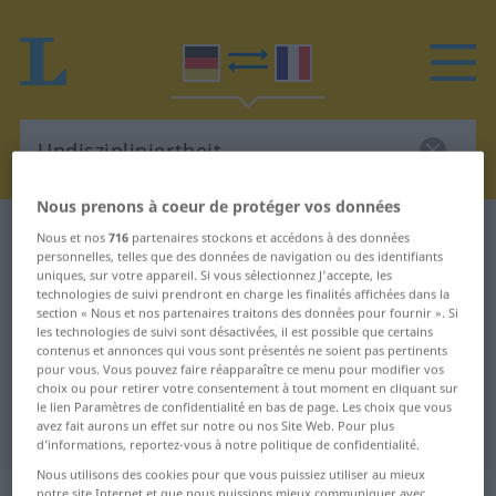
Nous prenons à coeur de protéger vos données
Dictionnaire Allemand-Français
Nous et nos
716
partenaires stockons et accédons à des données
personnelles, telles que des données de navigation ou des identifiants
Undiszipliniertheit
uniques, sur votre appareil. Si vous sélectionnez J'accepte, les
Traduction Allemand-Français de
technologies de suivi prendront en charge les finalités affichées dans la
section « Nous et nos partenaires traitons des données pour fournir ». Si
"Undiszipliniertheit"
les technologies de suivi sont désactivées, il est possible que certains
contenus et annonces qui vous sont présentés ne soient pas pertinents
pour vous. Vous pouvez faire réapparaître ce menu pour modifier vos
choix ou pour retirer votre consentement à tout moment en cliquant sur
"Undiszipliniertheit" - traduction
le lien Paramètres de confidentialité en bas de page. Les choix que vous
avez fait aurons un effet sur notre ou nos Site Web. Pour plus
Français
d’informations, reportez-vous à notre politique de confidentialité.
Nous utilisons des cookies pour que vous puissiez utiliser au mieux
notre site Internet et que nous puissions mieux communiquer avec