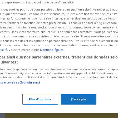
ns, reportez-vous à notre politique de confidentialité.
ns des cookies pour que vous puissiez utiliser au mieux notre site Internet et que nou
iquer avec vous. Les cookies indispensables, utilisés à des fins fonctionnelles et stat
ctions
ires au fonctionnement de notre site Internet et à l'évaluation statistique du site, son
a traduction)
votre terminal en fonction de notre présélection. Les cookies de marketing et les cookie
icité personnalisée ne sont stockés que si vous nous donnez votre consentement en cl
epter". Dans le cas contraire, cliquez sur "Continuer sans accepter". Vous pouvez ré
u
 à tout moment lors de vos visites ultérieures sur le site. Si vous souhaitez avoir plu
ns sur les cookies et les options de personnalisation, il vous suffit de cliquer sur le 
Pour de plus amples informations sur le traitement des données, veuillez consulter n
ialité
. Vous trouverez ici nos
Mentions légales
.
es ainsi que nos partenaires externes, traitent des données selo
Undeutlichkeit
suivantes :
 données de géolocalisation précises. Analyser activement les caractéristiques de l’app
tion. Conserver et/ou accéder à des informations sur un appareil. Publicités et contenu
Undeutlichkeit
erformance des publicités et du contenu, études d’audience et développement de serv
s partenaires (fournisseurs)
Undeutlichkeit
eines Fotos
Plus d'options
J'accepte