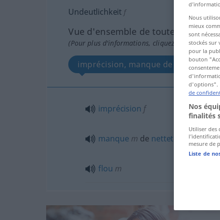
d’informatio
Undeutlichkeit
f
Nous utiliso
mieux commun
Vue d'ensemble de toutes les tradu
sont nécessa
(Pour plus d'informations, cliquez sur/touchez l
stockés sur 
pour la publ
bouton "Acc
imprécision, manque de netteté, flo
consentement
d'informatio
d'options". 
de confident
Nos équip
imprécision
f
finalités 
Utiliser des
l’identifica
manque
m
de
netteté
mesure de p
Liste de no
flou
m