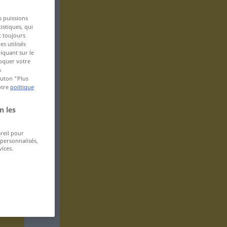
s puissions
istiques, qui
t toujours
s utilisés
iquant sur le
voquer votre
s
bouton "Plus
otre
politique
n les
areil pour
 personnalisés,
ices.