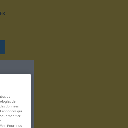
FR
nées de
nologies de
s des données
 et annonces qui
 pour modifier
e
 Web. Pour plus