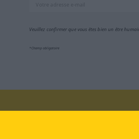
Veuillez confirmer que vous êtes bien un être humai
*Champ obligatoire
Rendez-nous visite au :
face