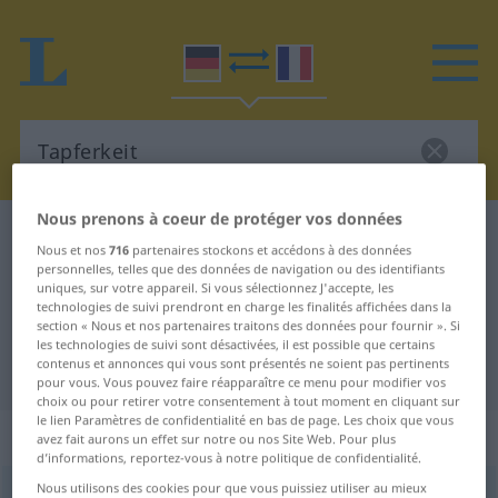
Nous prenons à coeur de protéger vos données
Dictionnaire Allemand-Français
Tapferkeit
Nous et nos
716
partenaires stockons et accédons à des données
Traduction Allemand-Français de
personnelles, telles que des données de navigation ou des identifiants
uniques, sur votre appareil. Si vous sélectionnez J'accepte, les
"Tapferkeit"
technologies de suivi prendront en charge les finalités affichées dans la
section « Nous et nos partenaires traitons des données pour fournir ». Si
les technologies de suivi sont désactivées, il est possible que certains
contenus et annonces qui vous sont présentés ne soient pas pertinents
"Tapferkeit" - traduction Français
pour vous. Vous pouvez faire réapparaître ce menu pour modifier vos
choix ou pour retirer votre consentement à tout moment en cliquant sur
le lien Paramètres de confidentialité en bas de page. Les choix que vous
„Tapferkeit“
: Femininum
avez fait aurons un effet sur notre ou nos Site Web. Pour plus
d’informations, reportez-vous à notre politique de confidentialité.
Nous utilisons des cookies pour que vous puissiez utiliser au mieux
Tapferkeit
f
<
Tapferkeit
>