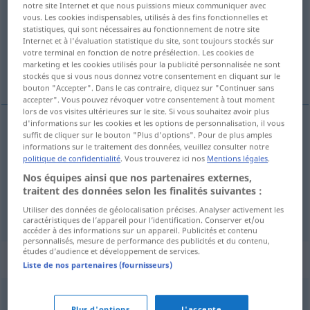
notre site Internet et que nous puissions mieux communiquer avec
vous. Les cookies indispensables, utilisés à des fins fonctionnelles et
Vue d'ensemble de toutes les traductions
statistiques, qui sont nécessaires au fonctionnement de notre site
Internet et à l'évaluation statistique du site, sont toujours stockés sur
(Pour plus d'informations, cliquez sur/touchez la traduction)
votre terminal en fonction de notre présélection. Les cookies de
marketing et les cookies utilisés pour la publicité personnalisée ne sont
bravoure, vaillance, courage
stockés que si vous nous donnez votre consentement en cliquant sur le
bouton "Accepter". Dans le cas contraire, cliquez sur "Continuer sans
accepter". Vous pouvez révoquer votre consentement à tout moment
lors de vos visites ultérieures sur le site. Si vous souhaitez avoir plus
d'informations sur les cookies et les options de personnalisation, il vous
suffit de cliquer sur le bouton "Plus d'options". Pour de plus amples
bravoure
f
Tapferkeit
informations sur le traitement des données, veuillez consulter notre
politique de confidentialité
. Vous trouverez ici nos
Mentions légales
.
vaillance
f
Tapferkeit
Nos équipes ainsi que nos partenaires externes,
traitent des données selon les finalités suivantes :
courage
m
Tapferkeit
Utiliser des données de géolocalisation précises. Analyser activement les
caractéristiques de l’appareil pour l’identification. Conserver et/ou
accéder à des informations sur un appareil. Publicités et contenu
personnalisés, mesure de performance des publicités et du contenu,
études d’audience et développement de services.
Synonymes de "Tapferkeit"
Liste de nos partenaires (fournisseurs)
Standhaftigkeit
Plus d'options
J'accepte