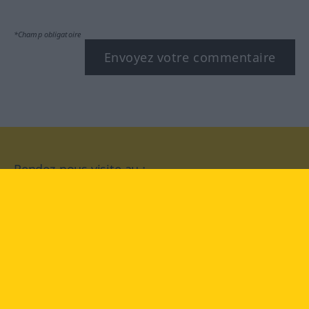
*Champ obligatoire
Envoyez votre commentaire
Rendez-nous visite au :
facebook
YouTube
Instagram
Langenscheidt