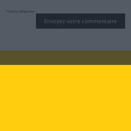
*Champ obligatoire
Envoyez votre commentaire
Rendez-nous visite au :
facebook
YouTube
Instagram
Langenscheidt