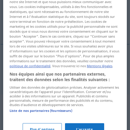
notre site Internet et que nous puissions mieux communiquer avec
vous. Les cookies indispensables, utilisés à des fins fonctionnelles et
Vue d'ensemble de toutes les traductions
statistiques, qui sont nécessaires au fonctionnement de notre site
Internet et à l'évaluation statistique du site, sont toujours stockés sur
(Pour plus d'informations, cliquez sur/touchez la traduction)
votre terminal en fonction de notre présélection. Les cookies de
marketing et les cookies utilisés pour la publicité personnalisée ne sont
s’étaler dans un fauteuil
stockés que si vous nous donnez votre consentement en cliquant sur le
bouton "Accepter". Dans le cas contraire, cliquez sur "Continuer sans
accepter". Vous pouvez révoquer votre consentement à tout moment
lors de vos visites ultérieures sur le site. Si vous souhaitez avoir plus
d'informations sur les cookies et les options de personnalisation, il vous
exemples
suffit de cliquer sur le bouton "Plus d'options". Pour de plus amples
informations sur le traitement des données, veuillez consulter notre
sich in einen
Sessel
lümmeln
UMG
politique de confidentialité
. Vous trouverez ici nos
Mentions légales
.
Nos équipes ainsi que nos partenaires externes,
s’étaler dans
un
fauteuil
traitent des données selon les finalités suivantes :
Utiliser des données de géolocalisation précises. Analyser activement les
caractéristiques de l’appareil pour l’identification. Conserver et/ou
accéder à des informations sur un appareil. Publicités et contenu
personnalisés, mesure de performance des publicités et du contenu,
Synonymes de "lümmeln"
études d’audience et développement de services.
Liste de nos partenaires (fournisseurs)
flegeln (ugs.)
,
fläzen (ugs.)
Plus d'options
J'accepte