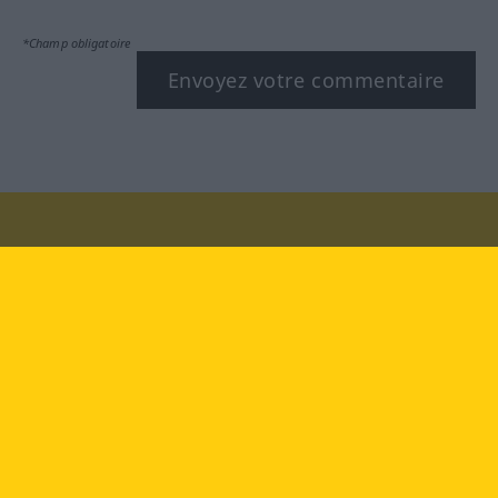
*Champ obligatoire
Envoyez votre commentaire
Rendez-nous visite au :
facebook
YouTube
Instagram
Langenscheidt