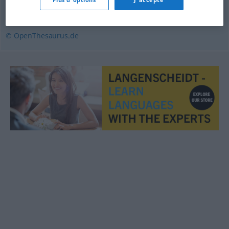
unterhalten
,
amüsieren
,
belustigen
© OpenThesaurus.de