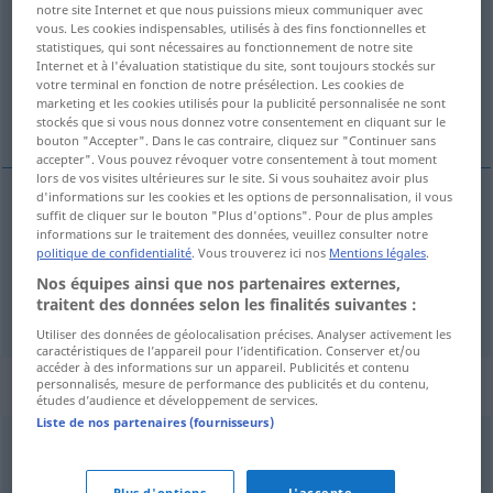
notre site Internet et que nous puissions mieux communiquer avec
vous. Les cookies indispensables, utilisés à des fins fonctionnelles et
Vue d'ensemble de toutes les traductions
statistiques, qui sont nécessaires au fonctionnement de notre site
Internet et à l'évaluation statistique du site, sont toujours stockés sur
(Pour plus d'informations, cliquez sur/touchez la traduction)
votre terminal en fonction de notre présélection. Les cookies de
marketing et les cookies utilisés pour la publicité personnalisée ne sont
divertir
stockés que si vous nous donnez votre consentement en cliquant sur le
bouton "Accepter". Dans le cas contraire, cliquez sur "Continuer sans
accepter". Vous pouvez révoquer votre consentement à tout moment
lors de vos visites ultérieures sur le site. Si vous souhaitez avoir plus
d'informations sur les cookies et les options de personnalisation, il vous
exemples
suffit de cliquer sur le bouton "Plus d'options". Pour de plus amples
informations sur le traitement des données, veuillez consulter notre
jemanden bespaßen
politique de confidentialité
. Vous trouverez ici nos
Mentions légales
.
Nos équipes ainsi que nos partenaires externes,
divertir
qn
traitent des données selon les finalités suivantes :
Utiliser des données de géolocalisation précises. Analyser activement les
caractéristiques de l’appareil pour l’identification. Conserver et/ou
accéder à des informations sur un appareil. Publicités et contenu
Synonymes de "bespaßen"
personnalisés, mesure de performance des publicités et du contenu,
études d’audience et développement de services.
Liste de nos partenaires (fournisseurs)
(sich) kümmern (um) (ugs.)
Plus d'options
J'accepte