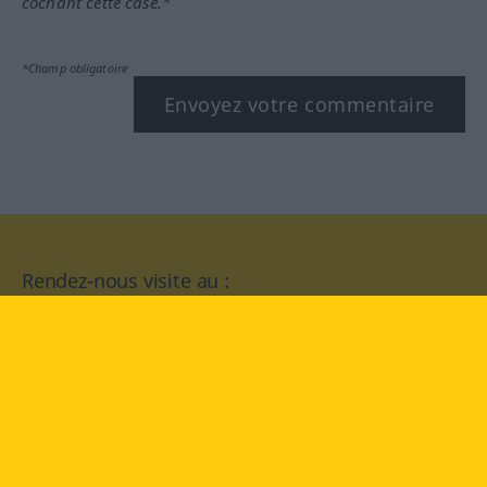
cochant cette case.*
*Champ obligatoire
Envoyez votre commentaire
Rendez-nous visite au :
facebook
YouTube
Instagram
Langenscheidt