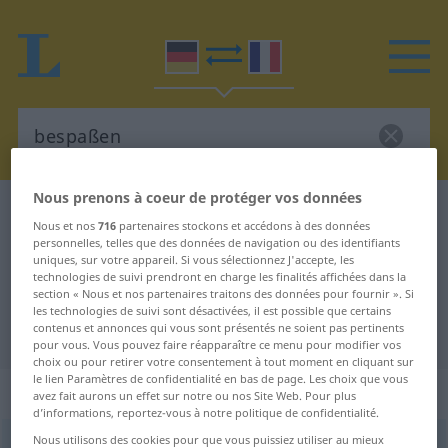
Nous prenons à coeur de protéger vos données
Dictionnaire Allemand-Français
bespaßen
Nous et nos
716
partenaires stockons et accédons à des données
Traduction Allemand-Français de
personnelles, telles que des données de navigation ou des identifiants
uniques, sur votre appareil. Si vous sélectionnez J'accepte, les
"bespaßen"
technologies de suivi prendront en charge les finalités affichées dans la
section « Nous et nos partenaires traitons des données pour fournir ». Si
les technologies de suivi sont désactivées, il est possible que certains
contenus et annonces qui vous sont présentés ne soient pas pertinents
"bespaßen" - traduction Français
pour vous. Vous pouvez faire réapparaître ce menu pour modifier vos
choix ou pour retirer votre consentement à tout moment en cliquant sur
le lien Paramètres de confidentialité en bas de page. Les choix que vous
„bespaßen“
: transitives Verb
avez fait aurons un effet sur notre ou nos Site Web. Pour plus
d’informations, reportez-vous à notre politique de confidentialité.
Nous utilisons des cookies pour que vous puissiez utiliser au mieux
bespaßen
v/t
<
sans ge
>
UMG