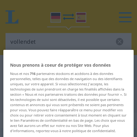
Dictionnaire Allemand-Espagnol
vollendet
Nous prenons à coeur de protéger vos données
Traduction Allemand-Espagnol de
Nous et nos
716
partenaires stockons et accédons à des données
personnelles, telles que des données de navigation ou des identifiants
"vollendet"
uniques, sur votre appareil. Si vous sélectionnez J'accepte, les
technologies de suivi prendront en charge les finalités affichées dans la
section « Nous et nos partenaires traitons des données pour fournir ». Si
les technologies de suivi sont désactivées, il est possible que certains
"vollendet" - traduction Espagnol
contenus et annonces qui vous sont présentés ne soient pas pertinents
pour vous. Vous pouvez faire réapparaître ce menu pour modifier vos
choix ou pour retirer votre consentement à tout moment en cliquant sur
„vollendet“
: als Adjektiv gebraucht
le lien Paramètres de confidentialité en bas de page. Les choix que vous
avez fait aurons un effet sur notre ou nos Site Web. Pour plus
d’informations, reportez-vous à notre politique de confidentialité.
vollendet
adjt