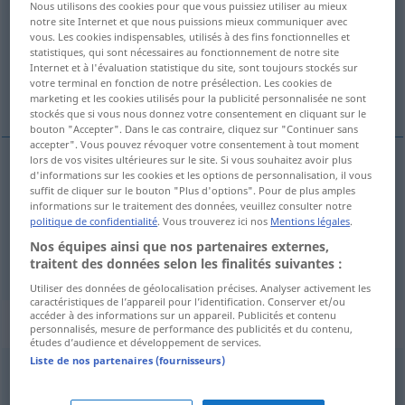
Nous utilisons des cookies pour que vous puissiez utiliser au mieux
notre site Internet et que nous puissions mieux communiquer avec
Vue d'ensemble de toutes les traductions
vous. Les cookies indispensables, utilisés à des fins fonctionnelles et
statistiques, qui sont nécessaires au fonctionnement de notre site
(Pour plus d'informations, cliquez sur/touchez la traduction)
Internet et à l'évaluation statistique du site, sont toujours stockés sur
votre terminal en fonction de notre présélection. Les cookies de
acabado, completo, perfecto
marketing et les cookies utilisés pour la publicité personnalisée ne sont
stockés que si vous nous donnez votre consentement en cliquant sur le
bouton "Accepter". Dans le cas contraire, cliquez sur "Continuer sans
accepter". Vous pouvez révoquer votre consentement à tout moment
lors de vos visites ultérieures sur le site. Si vous souhaitez avoir plus
d'informations sur les cookies et les options de personnalisation, il vous
acabado
,
completo
vollendet
suffit de cliquer sur le bouton "Plus d'options". Pour de plus amples
informations sur le traitement des données, veuillez consulter notre
politique de confidentialité
. Vous trouverez ici nos
Mentions légales
.
perfecto
vollendet
(≈ vollkommen)
Nos équipes ainsi que nos partenaires externes,
traitent des données selon les finalités suivantes :
Utiliser des données de géolocalisation précises. Analyser activement les
caractéristiques de l’appareil pour l’identification. Conserver et/ou
accéder à des informations sur un appareil. Publicités et contenu
Synonymes de "vollendet"
personnalisés, mesure de performance des publicités et du contenu,
études d’audience et développement de services.
Liste de nos partenaires (fournisseurs)
getan (ugs.)
,
stehen
,
durch (ugs.)
,
fertig
,
gegessen