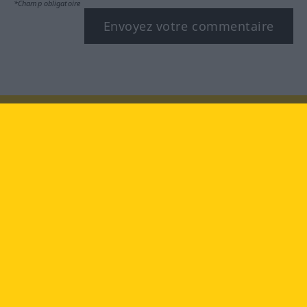
*Champ obligatoire
Envoyez votre commentaire
Rendez-nous visite au :
facebook
YouTube
Instagram
Langenscheidt
CONDITIONS D'UTILISATION