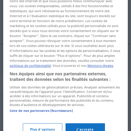
notre site Internet et que nous puissions mieux communiquer avec
vous. Les cookies indispensables, utilisés à des fins fonctionnelles et
Vue d'ensemble de toutes les traductions
statistiques, qui sont nécessaires au fonctionnement de notre site
Internet et à l'évaluation statistique du site, sont toujours stockés sur
(Pour plus d'informations, cliquez sur/touchez la traduction)
votre terminal en fonction de notre présélection. Les cookies de
marketing et les cookies utilisés pour la publicité personnalisée ne sont
juego de azar
stockés que si vous nous donnez votre consentement en cliquant sur le
bouton "Accepter". Dans le cas contraire, cliquez sur "Continuer sans
accepter". Vous pouvez révoquer votre consentement à tout moment
lors de vos visites ultérieures sur le site. Si vous souhaitez avoir plus
d'informations sur les cookies et les options de personnalisation, il vous
suffit de cliquer sur le bouton "Plus d'options". Pour de plus amples
juego
m
de
azar
Glücksspiel
informations sur le traitement des données, veuillez consulter notre
politique de confidentialité
. Vous trouverez ici nos
Mentions légales
.
Nos équipes ainsi que nos partenaires externes,
traitent des données selon les finalités suivantes :
Synonymes de "Glücksspiel"
Utiliser des données de géolocalisation précises. Analyser activement les
caractéristiques de l’appareil pour l’identification. Conserver et/ou
accéder à des informations sur un appareil. Publicités et contenu
personnalisés, mesure de performance des publicités et du contenu,
Spiel
,
Wette
,
Hasardspiel
études d’audience et développement de services.
Liste de nos partenaires (fournisseurs)
© OpenThesaurus.de
Plus d'options
J'accepte