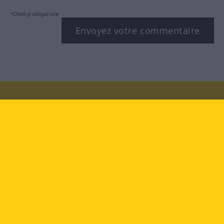
*Champ obligatoire
Envoyez votre commentaire
Rendez-nous visite au :
facebook
YouTube
Instagram
Langenscheidt