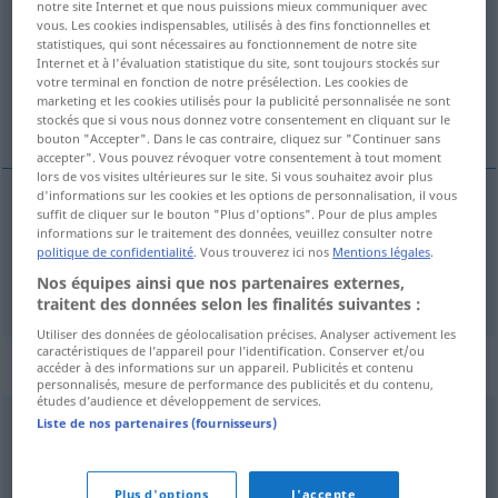
notre site Internet et que nous puissions mieux communiquer avec
vous. Les cookies indispensables, utilisés à des fins fonctionnelles et
Vue d'ensemble de toutes les traductions
statistiques, qui sont nécessaires au fonctionnement de notre site
Internet et à l'évaluation statistique du site, sont toujours stockés sur
(Pour plus d'informations, cliquez sur/touchez la traduction)
votre terminal en fonction de notre présélection. Les cookies de
marketing et les cookies utilisés pour la publicité personnalisée ne sont
dossier, expediente
stockés que si vous nous donnez votre consentement en cliquant sur le
bouton "Accepter". Dans le cas contraire, cliquez sur "Continuer sans
accepter". Vous pouvez révoquer votre consentement à tout moment
lors de vos visites ultérieures sur le site. Si vous souhaitez avoir plus
d'informations sur les cookies et les options de personnalisation, il vous
suffit de cliquer sur le bouton "Plus d'options". Pour de plus amples
dossier
m
Dossier
informations sur le traitement des données, veuillez consulter notre
politique de confidentialité
. Vous trouverez ici nos
Mentions légales
.
Nos équipes ainsi que nos partenaires externes,
expediente
m
Dossier
traitent des données selon les finalités suivantes :
Utiliser des données de géolocalisation précises. Analyser activement les
caractéristiques de l’appareil pour l’identification. Conserver et/ou
Synonymes de "Dossier"
accéder à des informations sur un appareil. Publicités et contenu
personnalisés, mesure de performance des publicités et du contenu,
études d’audience et développement de services.
Liste de nos partenaires (fournisseurs)
(der) Akt (süddt., österr.)
,
Urkunde
,
Akte
© OpenThesaurus.de
Plus d'options
J'accepte