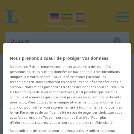
Nous prenons à coeur de protéger vos données
Dictionnaire Allemand-Espagnol
Dossier
Nous et nos
716
partenaires stockons et accédons à des données
Traduction Allemand-Espagnol de
personnelles, telles que des données de navigation ou des identifiants
uniques, sur votre appareil. Si vous sélectionnez J'accepte, les
"Dossier"
technologies de suivi prendront en charge les finalités affichées dans la
section « Nous et nos partenaires traitons des données pour fournir ». Si
les technologies de suivi sont désactivées, il est possible que certains
contenus et annonces qui vous sont présentés ne soient pas pertinents
"Dossier" - traduction Espagnol
pour vous. Vous pouvez faire réapparaître ce menu pour modifier vos
choix ou pour retirer votre consentement à tout moment en cliquant sur
le lien Paramètres de confidentialité en bas de page. Les choix que vous
„Dossier“
: Neutrum
avez fait aurons un effet sur notre ou nos Site Web. Pour plus
d’informations, reportez-vous à notre politique de confidentialité.
Nous utilisons des cookies pour que vous puissiez utiliser au mieux
Dossier
[dɔsˈjeː]
n
<
Dossiers
;
Dossiers
>