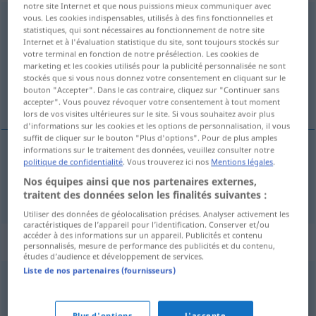
notre site Internet et que nous puissions mieux communiquer avec
vous. Les cookies indispensables, utilisés à des fins fonctionnelles et
zurückgezogen
statistiques, qui sont nécessaires au fonctionnement de notre site
Internet et à l'évaluation statistique du site, sont toujours stockés sur
Vue d'ensemble de toutes les traductions
votre terminal en fonction de notre présélection. Les cookies de
(Pour plus d'informations, cliquez sur/touchez la traduction)
marketing et les cookies utilisés pour la publicité personnalisée ne sont
stockés que si vous nous donnez votre consentement en cliquant sur le
bouton "Accepter". Dans le cas contraire, cliquez sur "Continuer sans
tilbagetrukket
accepter". Vous pouvez révoquer votre consentement à tout moment
lors de vos visites ultérieures sur le site. Si vous souhaitez avoir plus
d'informations sur les cookies et les options de personnalisation, il vous
suffit de cliquer sur le bouton "Plus d'options". Pour de plus amples
informations sur le traitement des données, veuillez consulter notre
politique de confidentialité
. Vous trouverez ici nos
Mentions légales
.
tilbagetrukket
zurückgezogen
Nos équipes ainsi que nos partenaires externes,
traitent des données selon les finalités suivantes :
Utiliser des données de géolocalisation précises. Analyser activement les
caractéristiques de l’appareil pour l’identification. Conserver et/ou
accéder à des informations sur un appareil. Publicités et contenu
Synonymes de "zurückgezogen"
personnalisés, mesure de performance des publicités et du contenu,
études d’audience et développement de services.
Liste de nos partenaires (fournisseurs)
kontaktarm
,
einsam
,
verwaist
,
verlassen
Plus d'options
J'accepte