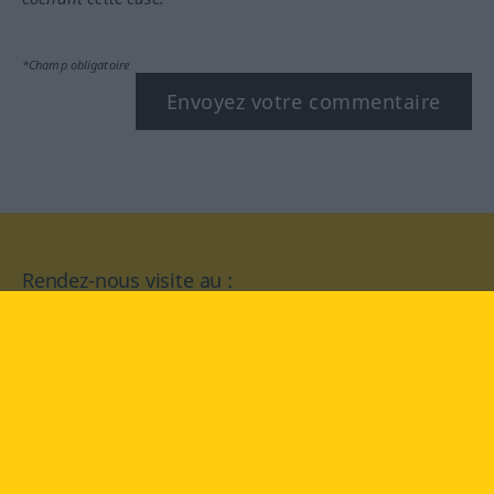
*Champ obligatoire
Envoyez votre commentaire
Rendez-nous visite au :
facebook
YouTube
Instagram
Langenscheidt