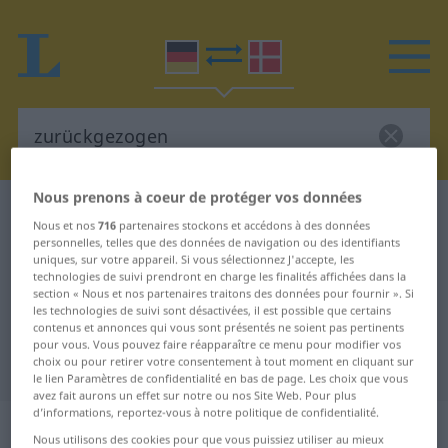
Nous prenons à coeur de protéger vos données
Dictionnaire Allemand-Danois
zurückgezogen
Nous et nos
716
partenaires stockons et accédons à des données
Traduction Allemand-Danois de
personnelles, telles que des données de navigation ou des identifiants
uniques, sur votre appareil. Si vous sélectionnez J'accepte, les
"zurückgezogen"
technologies de suivi prendront en charge les finalités affichées dans la
section « Nous et nos partenaires traitons des données pour fournir ». Si
les technologies de suivi sont désactivées, il est possible que certains
contenus et annonces qui vous sont présentés ne soient pas pertinents
"zurückgezogen" - traduction
pour vous. Vous pouvez faire réapparaître ce menu pour modifier vos
choix ou pour retirer votre consentement à tout moment en cliquant sur
Danois
le lien Paramètres de confidentialité en bas de page. Les choix que vous
avez fait aurons un effet sur notre ou nos Site Web. Pour plus
d’informations, reportez-vous à notre politique de confidentialité.
„zurückgezogen“
Nous utilisons des cookies pour que vous puissiez utiliser au mieux