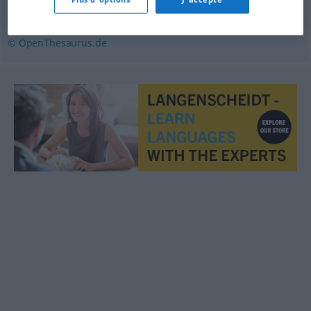
einsam
,
allein
© OpenThesaurus.de