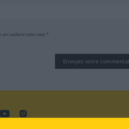
n en cochant cette case.*
Envoyez votre commenta
book
YouTube
Instagram