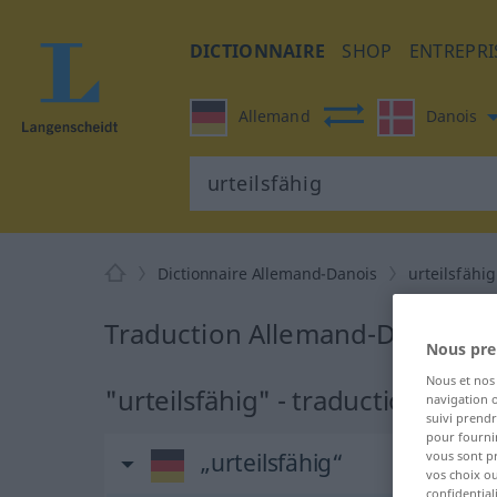
DICTIONNAIRE
SHOP
ENTREPRI
Allemand
Danois
Dictionnaire Allemand-Danois
urteilsfähig
Traduction Allemand-Danois de
Nous pre
Nous et no
"urteilsfähig" - traduction Dano
navigation o
suivi prendr
pour fournir
vous sont p
„urteilsfähig“
vos choix o
confidential