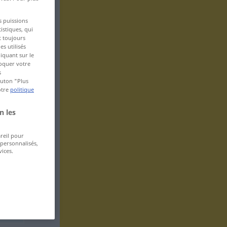
s puissions
istiques, qui
t toujours
s utilisés
iquant sur le
voquer votre
s
bouton "Plus
otre
politique
n les
areil pour
 personnalisés,
ices.