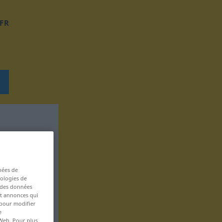
FR
nées de
nologies de
s des données
 et annonces qui
 pour modifier
e
 Web. Pour plus