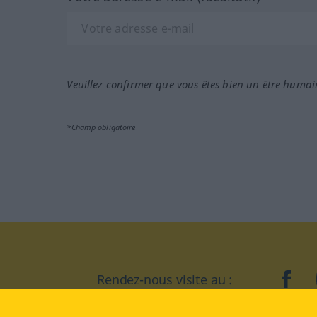
Veuillez confirmer que vous êtes bien un être humai
*Champ obligatoire
Rendez-nous visite au :
face