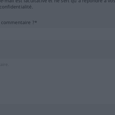
 e-mail est facultative et ne sert qu'à répondre à vo
nfidentialité.
n commentaire ?*