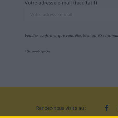
Votre adresse e-mail (facultatif)
Veuillez confirmer que vous êtes bien un être humai
*Champ obligatoire
Rendez-nous visite au :
face