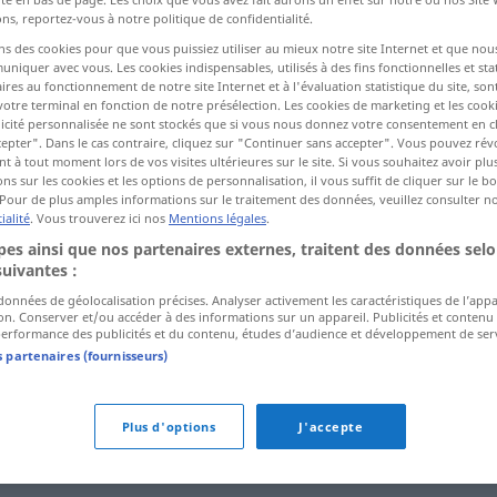
ns, reportez-vous à notre politique de confidentialité.
ns des cookies pour que vous puissiez utiliser au mieux notre site Internet et que nou
ctions
iquer avec vous. Les cookies indispensables, utilisés à des fins fonctionnelles et stat
ires au fonctionnement de notre site Internet et à l'évaluation statistique du site, son
a traduction)
votre terminal en fonction de notre présélection. Les cookies de marketing et les cookie
icité personnalisée ne sont stockés que si vous nous donnez votre consentement en cl
epter". Dans le cas contraire, cliquez sur "Continuer sans accepter". Vous pouvez ré
 à tout moment lors de vos visites ultérieures sur le site. Si vous souhaitez avoir plu
ns sur les cookies et les options de personnalisation, il vous suffit de cliquer sur le 
Pour de plus amples informations sur le traitement des données, veuillez consulter n
ialité
. Vous trouverez ici nos
Mentions légales
.
Proportion
es ainsi que nos partenaires externes, traitent des données selo
suivantes :
 données de géolocalisation précises. Analyser activement les caractéristiques de l’app
tion. Conserver et/ou accéder à des informations sur un appareil. Publicités et contenu
erformance des publicités et du contenu, études d’audience et développement de serv
"
s partenaires (fournisseurs)
Plus d'options
J'accepte
tnis