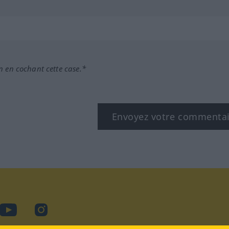
n en cochant cette case.*
Envoyez votre commenta
book
YouTube
Instagram