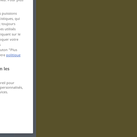
s puissions
istiques, qui
t toujours
s utilisés
iquant sur le
voquer votre
s
bouton "Plus
otre
politique
n les
areil pour
 personnalisés,
ices.