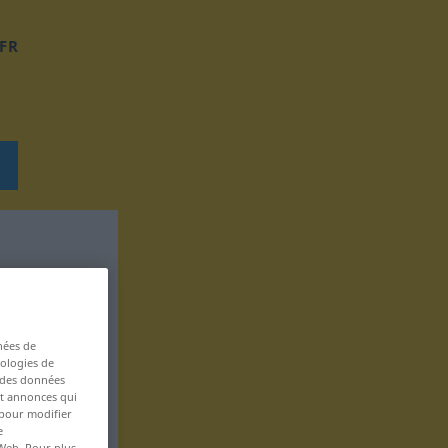
FR
nées de
nologies de
s des données
 et annonces qui
 pour modifier
e
 Web. Pour plus