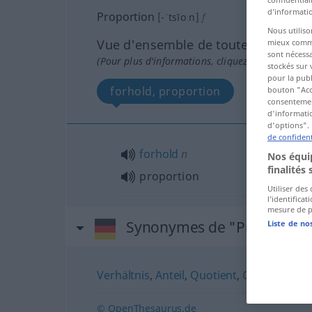
d’informatio
Proportion
[-ˈtsĭoːn]
f
Nous utiliso
Vue d'ensemble de toutes les tradu
mieux commun
sont nécessa
(Pour plus d'informations, cliquez sur/touchez l
stockés sur 
pour la publ
forhold, proportion
bouton "Acc
consentement
d'informatio
d'options". 
de confident
forhold
n
Nos équip
finalités 
proportion
Utiliser des
l’identifica
mesure de p
Synonymes de "Proportion
Liste de no
Verhältnis
,
Anteil
,
Quotient
,
Größenverhäl
© OpenThesaurus.de