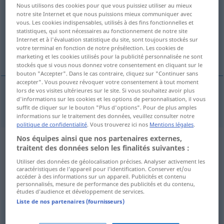
Nous utilisons des cookies pour que vous puissiez utiliser au mieux
notre site Internet et que nous puissions mieux communiquer avec
Vue d'ensemble de toutes les traductions
vous. Les cookies indispensables, utilisés à des fins fonctionnelles et
(Pour plus d'informations, cliquez sur/touchez la traduction)
statistiques, qui sont nécessaires au fonctionnement de notre site
Internet et à l'évaluation statistique du site, sont toujours stockés sur
votre terminal en fonction de notre présélection. Les cookies de
fatal day
marketing et les cookies utilisés pour la publicité personnalisée ne sont
stockés que si vous nous donnez votre consentement en cliquant sur le
bouton "Accepter". Dans le cas contraire, cliquez sur "Continuer sans
accepter". Vous pouvez révoquer votre consentement à tout moment
lors de vos visites ultérieures sur le site. Si vous souhaitez avoir plus
d'informations sur les cookies et les options de personnalisation, il vous
fatal
day
Unglückstag
suffit de cliquer sur le bouton "Plus d'options". Pour de plus amples
informations sur le traitement des données, veuillez consulter notre
politique de confidentialité
. Vous trouverez ici nos
Mentions légales
.
Nos équipes ainsi que nos partenaires externes,
Exemples de phrases de sources
traitent des données selon les finalités suivantes :
extérieures pour "Unglückstag"
Utiliser des données de géolocalisation précises. Analyser activement les
caractéristiques de l’appareil pour l’identification. Conserver et/ou
(non vérifiés par la rédaction de
accéder à des informations sur un appareil. Publicités et contenu
personnalisés, mesure de performance des publicités et du contenu,
Langenscheidt)
études d’audience et développement de services.
Liste de nos partenaires (fournisseurs)
Friday the 13th is considered an unlucky day.