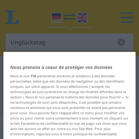
Dictionnaire Allemand-Anglais
Unglückstag
Nous prenons à coeur de protéger vos données
Traduction Allemand-Anglais de
Nous et nos
716
partenaires stockons et accédons à des données
personnelles, telles que des données de navigation ou des identifiants
"Unglückstag"
uniques, sur votre appareil. Si vous sélectionnez J'accepte, les
technologies de suivi prendront en charge les finalités affichées dans la
section « Nous et nos partenaires traitons des données pour fournir ». Si
les technologies de suivi sont désactivées, il est possible que certains
"Unglückstag" - traduction Anglais
contenus et annonces qui vous sont présentés ne soient pas pertinents
pour vous. Vous pouvez faire réapparaître ce menu pour modifier vos
choix ou pour retirer votre consentement à tout moment en cliquant sur
„Unglückstag“
: Maskulinum
le lien Paramètres de confidentialité en bas de page. Les choix que vous
avez fait aurons un effet sur notre ou nos Site Web. Pour plus
d’informations, reportez-vous à notre politique de confidentialité.
Unglückstag
m