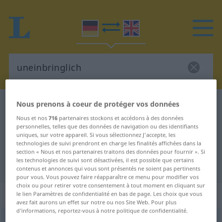
Nous prenons à coeur de protéger vos données
Dictionnaire Allemand-Anglais
uneinbringlich
Traduction Allemand-Anglais de
Nous et nos
716
partenaires stockons et accédons à des données
personnelles, telles que des données de navigation ou des identifiants
"uneinbringlich"
uniques, sur votre appareil. Si vous sélectionnez J'accepte, les
technologies de suivi prendront en charge les finalités affichées dans la
section « Nous et nos partenaires traitons des données pour fournir ». Si
les technologies de suivi sont désactivées, il est possible que certains
"uneinbringlich" - traduction Anglais
contenus et annonces qui vous sont présentés ne soient pas pertinents
pour vous. Vous pouvez faire réapparaître ce menu pour modifier vos
choix ou pour retirer votre consentement à tout moment en cliquant sur
„uneinbringlich“
: Adjektiv
le lien Paramètres de confidentialité en bas de page. Les choix que vous
avez fait aurons un effet sur notre ou nos Site Web. Pour plus
d’informations, reportez-vous à notre politique de confidentialité.
uneinbringlich
[ˌʊnˌʔainˈbrɪŋlɪç; ˈʊn-]
adj