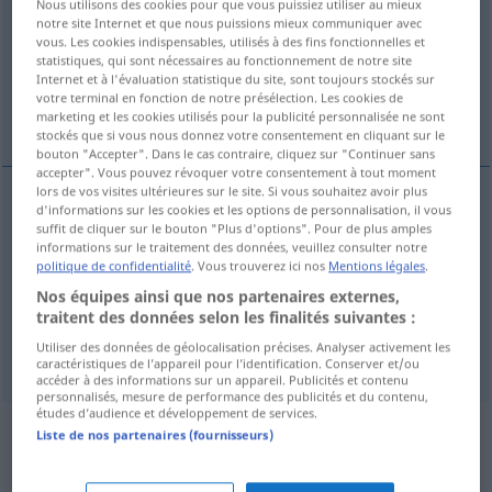
Nous utilisons des cookies pour que vous puissiez utiliser au mieux
notre site Internet et que nous puissions mieux communiquer avec
Vue d'ensemble de toutes les traductions
vous. Les cookies indispensables, utilisés à des fins fonctionnelles et
statistiques, qui sont nécessaires au fonctionnement de notre site
(Pour plus d'informations, cliquez sur/touchez la traduction)
Internet et à l'évaluation statistique du site, sont toujours stockés sur
votre terminal en fonction de notre présélection. Les cookies de
irrecoverable, bad
marketing et les cookies utilisés pour la publicité personnalisée ne sont
stockés que si vous nous donnez votre consentement en cliquant sur le
bouton "Accepter". Dans le cas contraire, cliquez sur "Continuer sans
accepter". Vous pouvez révoquer votre consentement à tout moment
lors de vos visites ultérieures sur le site. Si vous souhaitez avoir plus
d'informations sur les cookies et les options de personnalisation, il vous
irrecoverable
uneinbringlich
Betrag,
suffit de cliquer sur le bouton "Plus d'options". Pour de plus amples
WIRTSCH
informations sur le traitement des données, veuillez consulter notre
Forderung etc
politique de confidentialité
. Vous trouverez ici nos
Mentions légales
.
Nos équipes ainsi que nos partenaires externes,
a.
bad
uneinbringlich
Schuld
traitent des données selon les finalités suivantes :
WIRTSCH
Utiliser des données de géolocalisation précises. Analyser activement les
caractéristiques de l’appareil pour l’identification. Conserver et/ou
accéder à des informations sur un appareil. Publicités et contenu
personnalisés, mesure de performance des publicités et du contenu,
études d’audience et développement de services.
Liste de nos partenaires (fournisseurs)
Exemples de phrases de sources
extérieures pour "uneinbringlich"