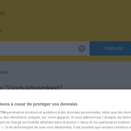
SE
Traduire
keit
de "Unduldsamkeit"
nglais
nons à coeur de protéger vos données
s
716
partenaires stockons et accédons à des données personnelles, telles que des don
u des identifiants uniques, sur votre appareil. Si vous sélectionnez J'accepte, les tech
um
ont en charge les finalités affichées dans la section « Nous et nos partenaires traiton
 ». Si les technologies de suivi sont désactivées, il est possible que certains contenus