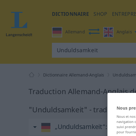
DICTIONNAIRE
SHOP
ENTREPRI
Allemand
Anglais
Dictionnaire Allemand-Anglais
Unduldsam
Traduction Allemand-Anglais 
"Unduldsamkeit" - traduction A
Nous pre
Nous et no
navigation o
„Unduldsamkeit“
: Feminin
suivi prendr
pour fournir