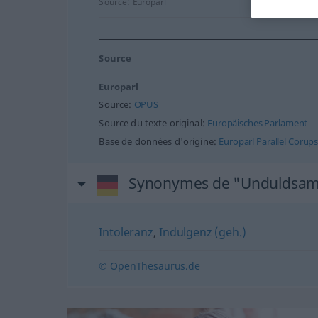
Source:
Europarl
Source
Europarl
Source:
OPUS
Source du texte original:
Europäisches Parlament
Base de données d'origine:
Europarl Parallel Corup
Synonymes de "Unduldsam
Intoleranz
,
Indulgenz (geh.)
© OpenThesaurus.de