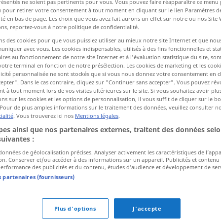
résentés ne soient pas pertinents pour vous. Vous pouvez faire réapparaître ce menu
u pour retirer votre consentement à tout moment en cliquant sur le lien Paramètres d
ité en bas de page. Les choix que vous avez fait aurons un effet sur notre ou nos Site
ns, reportez-vous à notre politique de confidentialité.
ctions
ns des cookies pour que vous puissiez utiliser au mieux notre site Internet et que nou
a traduction)
iquer avec vous. Les cookies indispensables, utilisés à des fins fonctionnelles et stat
ires au fonctionnement de notre site Internet et à l'évaluation statistique du site, son
votre terminal en fonction de notre présélection. Les cookies de marketing et les cookie
icité personnalisée ne sont stockés que si vous nous donnez votre consentement en cl
epter". Dans le cas contraire, cliquez sur "Continuer sans accepter". Vous pouvez ré
 à tout moment lors de vos visites ultérieures sur le site. Si vous souhaitez avoir plu
ns sur les cookies et les options de personnalisation, il vous suffit de cliquer sur le 
Unduldsamkeit
Pour de plus amples informations sur le traitement des données, veuillez consulter n
ialité
. Vous trouverez ici nos
Mentions légales
.
es ainsi que nos partenaires externes, traitent des données selo
suivantes :
urces extérieures pour "Unduldsamkeit"
 données de géolocalisation précises. Analyser activement les caractéristiques de l’app
Langenscheidt)
tion. Conserver et/ou accéder à des informations sur un appareil. Publicités et contenu
erformance des publicités et du contenu, études d’audience et développement de serv
s partenaires (fournisseurs)
n the
Das ist absurd und erklärt auch die
he Annan
Unduldsamkeit der griechischen Seite
Plus d'options
J'accepte
gegenüber dem Annan-Plan.