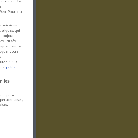
 pour modifier
e
 Web. Pour plus
s puissions
istiques, qui
t toujours
s utilisés
iquant sur le
voquer votre
s
bouton "Plus
otre
politique
n les
areil pour
 personnalisés,
ices.