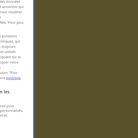
s des données
 et annonces qui
 pour modifier
e
 Web. Pour plus
s puissions
istiques, qui
t toujours
s utilisés
iquant sur le
voquer votre
s
bouton "Plus
otre
politique
n les
areil pour
 personnalisés,
ices.