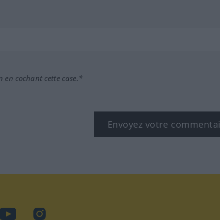
n en cochant cette case.*
Envoyez votre commenta
book
YouTube
Instagram