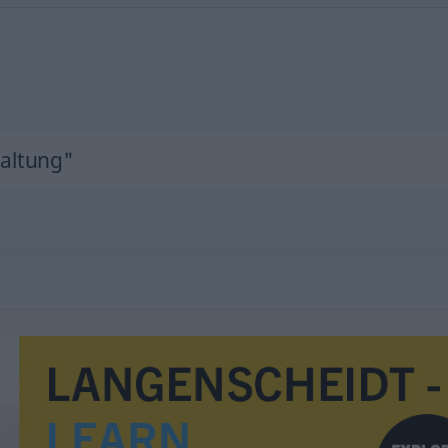
s
altung"