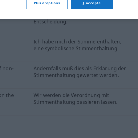
Plus d'options
J'accepte
ntion
Unter diesen Umständen ist eine
Stimmenthaltung sicherlich die richtige
Entscheidung.
Ich habe mich der Stimme enthalten,
eine symbolische Stimmenthaltung.
f non-
Andernfalls muß dies als Erklärung der
Stimmenthaltung gewertet werden.
on the
Wir werden die Verordnung mit
Stimmenthaltung passieren lassen.