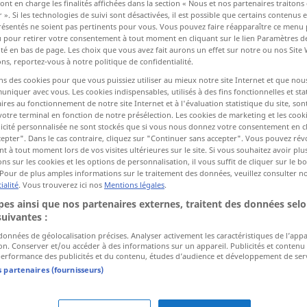
ont en charge les finalités affichées dans la section « Nous et nos partenaires traiton
 ». Si les technologies de suivi sont désactivées, il est possible que certains contenus
résentés ne soient pas pertinents pour vous. Vous pouvez faire réapparaître ce menu
u pour retirer votre consentement à tout moment en cliquant sur le lien Paramètres d
ctions
ité en bas de page. Les choix que vous avez fait aurons un effet sur notre ou nos Site
a traduction)
ns, reportez-vous à notre politique de confidentialité.
ns des cookies pour que vous puissiez utiliser au mieux notre site Internet et que nou
iquer avec vous. Les cookies indispensables, utilisés à des fins fonctionnelles et stat
ires au fonctionnement de notre site Internet et à l'évaluation statistique du site, son
votre terminal en fonction de notre présélection. Les cookies de marketing et les cookie
icité personnalisée ne sont stockés que si vous nous donnez votre consentement en cl
epter". Dans le cas contraire, cliquez sur "Continuer sans accepter". Vous pouvez ré
Stimmenthaltung
 à tout moment lors de vos visites ultérieures sur le site. Si vous souhaitez avoir plu
POL
ns sur les cookies et les options de personnalisation, il vous suffit de cliquer sur le 
Pour de plus amples informations sur le traitement des données, veuillez consulter n
ialité
. Vous trouverez ici nos
Mentions légales
.
urces extérieures pour "Stimmenthaltung"
es ainsi que nos partenaires externes, traitent des données selo
suivantes :
Langenscheidt)
 données de géolocalisation précises. Analyser activement les caractéristiques de l’app
tion. Conserver et/ou accéder à des informations sur un appareil. Publicités et contenu
erformance des publicités et du contenu, études d’audience et développement de serv
n.
Das ist der Grund für unsere
s partenaires (fournisseurs)
Stimmenthaltung.