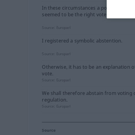
In these circumstances a positive abste
seemed to be the right vote.
Source:
Europarl
I registered a symbolic abstention.
Source:
Europarl
Otherwise, it has to be an explanation o
vote.
Source:
Europarl
We shall therefore abstain from voting 
regulation.
Source:
Europarl
Source