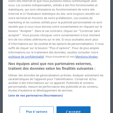
notre site Internet et que nous puissions mieux communiquer avec
vous. Les cookies indispensables, utilisés à des fins fonctionnelles et
Vue d'ensemble de toutes les traductions
statistiques, qui sont nécessaires au fonctionnement de notre site
Internet et à l'évaluation statistique du site, sont toujours stockés sur
(Pour plus d'informations, cliquez sur/touchez la traduction)
votre terminal en fonction de notre présélection. Les cookies de
marketing et les cookies utilisés pour la publicité personnalisée ne sont
mass-produced article
stockés que si vous nous donnez votre consentement en cliquant sur le
bouton "Accepter". Dans le cas contraire, cliquez sur "Continuer sans
accepter". Vous pouvez révoquer votre consentement à tout moment
lors de vos visites ultérieures sur le site. Si vous souhaitez avoir plus
d'informations sur les cookies et les options de personnalisation, il vous
suffit de cliquer sur le bouton "Plus d'options". Pour de plus amples
mass-produced (
od
bulk)
article
Massenartikel
informations sur le traitement des données, veuillez consulter notre
politique de confidentialité
. Vous trouverez ici nos
Mentions légales
.
Nos équipes ainsi que nos partenaires externes,
traitent des données selon les finalités suivantes :
Synonymes de "Massenartikel"
Utiliser des données de géolocalisation précises. Analyser activement les
caractéristiques de l’appareil pour l’identification. Conserver et/ou
accéder à des informations sur un appareil. Publicités et contenu
personnalisés, mesure de performance des publicités et du contenu,
Dutzendware
,
Massenware
études d’audience et développement de services.
Liste de nos partenaires (fournisseurs)
© OpenThesaurus.de
Plus d'options
J'accepte