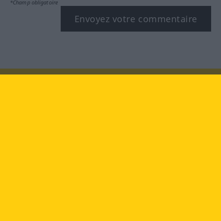
*Champ obligatoire
Envoyez votre commentaire
Rendez-nous visite au :
facebook
YouTube
Instagram
Langenscheidt
CONDITIONS D'UTILISATION