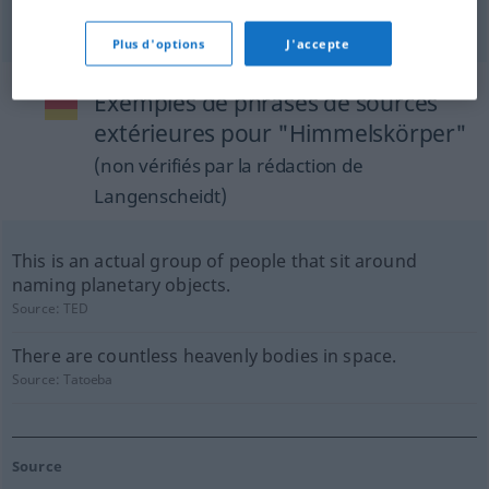
luminary
Plus d'options
J'accepte
Exemples de phrases de sources
extérieures pour "Himmelskörper"
(non vérifiés par la rédaction de
Langenscheidt)
This is an actual group of people that sit around
naming planetary objects.
Source:
TED
There are countless heavenly bodies in space.
Source:
Tatoeba
Source