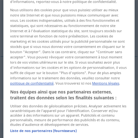
d’informations, reportez-vous à notre politique de confidentialité.
Himmelskörper
m
Nous utilisons des cookies pour que vous puissiez utiliser au mieux
notre site Internet et que nous puissions mieux communiquer avec
Vue d'ensemble de toutes les traductions
vous. Les cookies indispensables, utilisés à des fins fonctionnelles et
statistiques, qui sont nécessaires au fonctionnement de notre site
(Pour plus d'informations, cliquez sur/touchez la traduction)
Internet et à l'évaluation statistique du site, sont toujours stockés sur
votre terminal en fonction de notre présélection. Les cookies de
celestial body
marketing et les cookies utilisés pour la publicité personnalisée ne sont
stockés que si vous nous donnez votre consentement en cliquant sur le
bouton "Accepter". Dans le cas contraire, cliquez sur "Continuer sans
accepter". Vous pouvez révoquer votre consentement à tout moment
lors de vos visites ultérieures sur le site. Si vous souhaitez avoir plus
d'informations sur les cookies et les options de personnalisation, il vous
suffit de cliquer sur le bouton "Plus d'options". Pour de plus amples
celestial
(
od
heavenly)
body
Himmelskörper
informations sur le traitement des données, veuillez consulter notre
politique de confidentialité
. Vous trouverez ici nos
Mentions légales
.
ASTRON
Nos équipes ainsi que nos partenaires externes,
traitent des données selon les finalités suivantes :
Exemples d'usage pour
Utiliser des données de géolocalisation précises. Analyser activement les
caractéristiques de l’appareil pour l’identification. Conserver et/ou
"Himmelskörper"
accéder à des informations sur un appareil. Publicités et contenu
personnalisés, mesure de performance des publicités et du contenu,
études d’audience et développement de services.
Liste de nos partenaires (fournisseurs)
leuchtender Himmelskörper