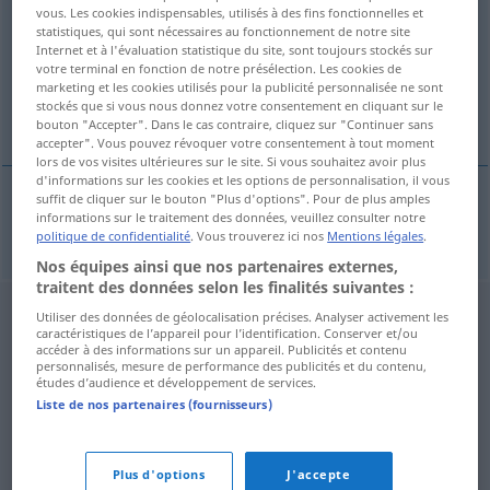
vous. Les cookies indispensables, utilisés à des fins fonctionnelles et
statistiques, qui sont nécessaires au fonctionnement de notre site
Vue d'ensemble de toutes les traductions
Internet et à l'évaluation statistique du site, sont toujours stockés sur
(Pour plus d'informations, cliquez sur/touchez la traduction)
votre terminal en fonction de notre présélection. Les cookies de
marketing et les cookies utilisés pour la publicité personnalisée ne sont
stockés que si vous nous donnez votre consentement en cliquant sur le
Walkman
bouton "Accepter". Dans le cas contraire, cliquez sur "Continuer sans
accepter". Vous pouvez révoquer votre consentement à tout moment
lors de vos visites ultérieures sur le site. Si vous souhaitez avoir plus
d'informations sur les cookies et les options de personnalisation, il vous
suffit de cliquer sur le bouton "Plus d'options". Pour de plus amples
informations sur le traitement des données, veuillez consulter notre
Walkman
m
walkman
politique de confidentialité
. Vous trouverez ici nos
Mentions légales
.
Nos équipes ainsi que nos partenaires externes,
traitent des données selon les finalités suivantes :
Utiliser des données de géolocalisation précises. Analyser activement les
caractéristiques de l’appareil pour l’identification. Conserver et/ou
accéder à des informations sur un appareil. Publicités et contenu
personnalisés, mesure de performance des publicités et du contenu,
études d’audience et développement de services.
Liste de nos partenaires (fournisseurs)
Plus d'options
J'accepte