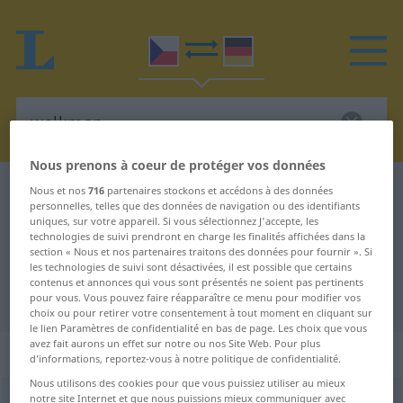
Nous prenons à coeur de protéger vos données
Dictionnaire Tchèque-Allemand
walkman
Nous et nos
716
partenaires stockons et accédons à des données
personnelles, telles que des données de navigation ou des identifiants
Traduction Tchèque-Allemand de
uniques, sur votre appareil. Si vous sélectionnez J'accepte, les
technologies de suivi prendront en charge les finalités affichées dans la
"walkman"
section « Nous et nos partenaires traitons des données pour fournir ». Si
les technologies de suivi sont désactivées, il est possible que certains
contenus et annonces qui vous sont présentés ne soient pas pertinents
"walkman" - traduction Allemand
pour vous. Vous pouvez faire réapparaître ce menu pour modifier vos
choix ou pour retirer votre consentement à tout moment en cliquant sur
le lien Paramètres de confidentialité en bas de page. Les choix que vous
avez fait aurons un effet sur notre ou nos Site Web. Pour plus
„walkman“
: maskulin
d’informations, reportez-vous à notre politique de confidentialité.
Nous utilisons des cookies pour que vous puissiez utiliser au mieux
notre site Internet et que nous puissions mieux communiquer avec
walkman
[vɔːkmɛn]
m