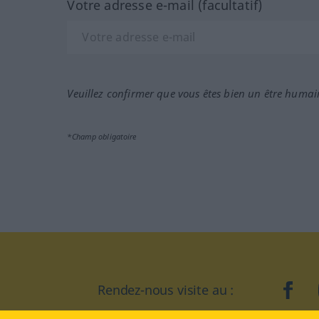
Votre adresse e-mail (facultatif)
Veuillez confirmer que vous êtes bien un être humai
*Champ obligatoire
Rendez-nous visite au :
face