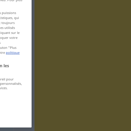
s puissions
istiques, qui
t toujours
s utilisés
iquant sur le
voquer votre
s
bouton "Plus
otre
politique
n les
areil pour
 personnalisés,
ices.