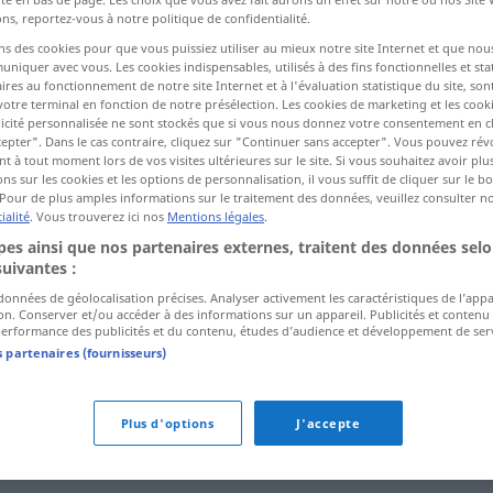
ns, reportez-vous à notre politique de confidentialité.
ns des cookies pour que vous puissiez utiliser au mieux notre site Internet et que nou
ctions
iquer avec vous. Les cookies indispensables, utilisés à des fins fonctionnelles et stat
ires au fonctionnement de notre site Internet et à l'évaluation statistique du site, son
a traduction)
votre terminal en fonction de notre présélection. Les cookies de marketing et les cookie
icité personnalisée ne sont stockés que si vous nous donnez votre consentement en cl
epter". Dans le cas contraire, cliquez sur "Continuer sans accepter". Vous pouvez ré
 à tout moment lors de vos visites ultérieures sur le site. Si vous souhaitez avoir plu
ns sur les cookies et les options de personnalisation, il vous suffit de cliquer sur le 
Pour de plus amples informations sur le traitement des données, veuillez consulter n
ialité
. Vous trouverez ici nos
Mentions légales
.
vrhnout
es ainsi que nos partenaires externes, traitent des données selo
suivantes :
 données de géolocalisation précises. Analyser activement les caractéristiques de l’app
tion. Conserver et/ou accéder à des informations sur un appareil. Publicités et contenu
rhnout"
erformance des publicités et du contenu, études d’audience et développement de serv
s partenaires (fournisseurs)
vrhnout se na kohu,
čeho
Plus d'options
J'accepte
vrhnout čím