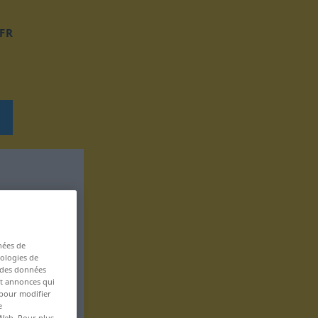
FR
nées de
nologies de
s des données
 et annonces qui
 pour modifier
e
 Web. Pour plus