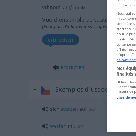
d’informatio
vrhnout
<
-hl/-hnul
>
Nous utiliso
Vue d'ensemble de toutes les tradu
mieux commun
sont nécessa
(Pour plus d'informations, cliquez sur/touchez l
stockés sur 
pour la publ
erbrechen
bouton "Acc
consentement
d'informatio
d'options". 
de confident
erbrechen
Nos équip
finalités 
Utiliser des
l’identifica
Exemples d'usage pour "v
mesure de p
Liste de no
sich
stürzen
auf
AKK
werfen
mit
DAT