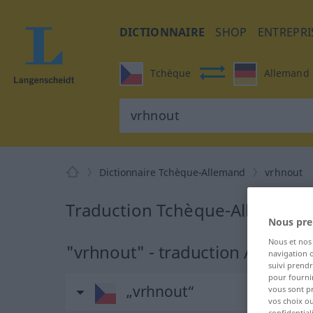
DICTIONNAIRE
SHOP
ENTREPRI
Tchèque
Allemand
Dictionnaire Tchèque-Allemand
vrhnout
Traduction Tchèque-Allemand 
Nous pre
Nous et no
"vrhnout" - traduction Alleman
navigation o
suivi prendr
pour fournir
„vrhnout“
vous sont p
vos choix o
confidential