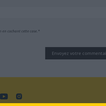
n en cochant cette case.*
Envoyez votre commenta
book
YouTube
Instagram