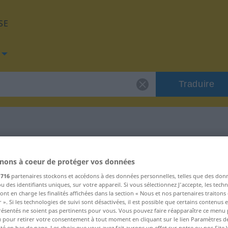
SE
Traduire
de "vrhnout"
nons à coeur de protéger vos données
s
716
partenaires stockons et accédons à des données personnelles, telles que des don
d
u des identifiants uniques, sur votre appareil. Si vous sélectionnez J'accepte, les tech
ont en charge les finalités affichées dans la section « Nous et nos partenaires traiton
 ». Si les technologies de suivi sont désactivées, il est possible que certains contenus
résentés ne soient pas pertinents pour vous. Vous pouvez faire réapparaître ce menu
u pour retirer votre consentement à tout moment en cliquant sur le lien Paramètres d
ité en bas de page. Les choix que vous avez fait aurons un effet sur notre ou nos Site