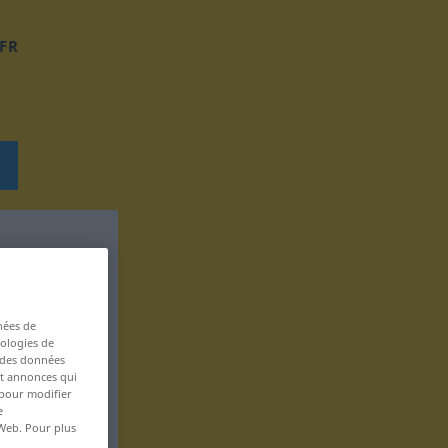
FR
nées de
nologies de
s des données
 et annonces qui
 pour modifier
e
 Web. Pour plus