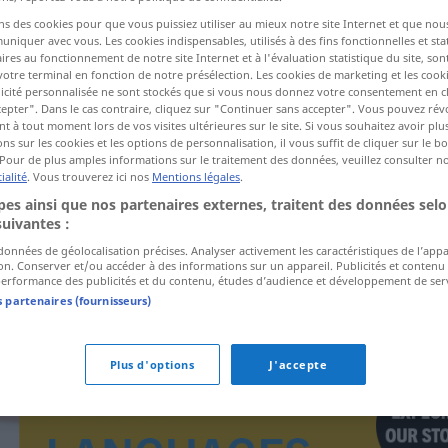
ns des cookies pour que vous puissiez utiliser au mieux notre site Internet et que nou
iquer avec vous. Les cookies indispensables, utilisés à des fins fonctionnelles et stat
ires au fonctionnement de notre site Internet et à l'évaluation statistique du site, son
ctions
votre terminal en fonction de notre présélection. Les cookies de marketing et les cookie
a traduction)
icité personnalisée ne sont stockés que si vous nous donnez votre consentement en cl
epter". Dans le cas contraire, cliquez sur "Continuer sans accepter". Vous pouvez ré
 à tout moment lors de vos visites ultérieures sur le site. Si vous souhaitez avoir plu
ns sur les cookies et les options de personnalisation, il vous suffit de cliquer sur le 
Pour de plus amples informations sur le traitement des données, veuillez consulter n
ialité
. Vous trouverez ici nos
Mentions légales
.
es ainsi que nos partenaires externes, traitent des données selo
taxovat
suivantes :
 données de géolocalisation précises. Analyser activement les caractéristiques de l’app
tion. Conserver et/ou accéder à des informations sur un appareil. Publicités et contenu
erformance des publicités et du contenu, études d’audience et développement de serv
s partenaires (fournisseurs)
Plus d'options
J'accepte