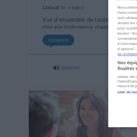
taxovat
(
o-
<
-xuji
>)
Nous utiliso
mieux commun
sont nécessa
Vue d'ensemble de toutes les tradu
stockés sur 
(Pour plus d'informations, cliquez sur/touchez l
pour la publ
bouton "Acc
consentement
taxieren
d'informatio
d'options". 
de confident
Nos équip
taxieren
finalités 
Utiliser des
l’identifica
mesure de p
Liste de no