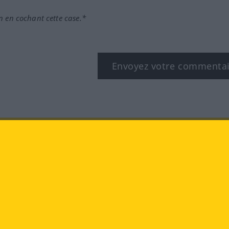
n en cochant cette case.*
Envoyez votre commenta
book
YouTube
Instagram