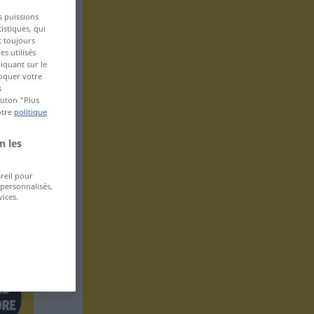
s puissions
istiques, qui
t toujours
s utilisés
iquant sur le
voquer votre
s
bouton "Plus
otre
politique
n les
areil pour
 personnalisés,
ices.