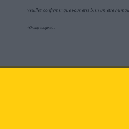
Veuillez confirmer que vous êtes bien un être humai
*Champ obligatoire
Rendez-nous visite au :
face
Langenscheidt