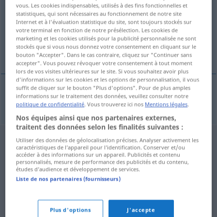
vous. Les cookies indispensables, utilisés à des fins fonctionnelles et
statistiques, qui sont nécessaires au fonctionnement de notre site
Vue d'ensemble de toutes les traductions
Internet et à l'évaluation statistique du site, sont toujours stockés sur
(Pour plus d'informations, cliquez sur/touchez la traduction)
votre terminal en fonction de notre présélection. Les cookies de
marketing et les cookies utilisés pour la publicité personnalisée ne sont
stockés que si vous nous donnez votre consentement en cliquant sur le
Hausmittel
bouton "Accepter". Dans le cas contraire, cliquez sur "Continuer sans
accepter". Vous pouvez révoquer votre consentement à tout moment
lors de vos visites ultérieures sur le site. Si vous souhaitez avoir plus
d'informations sur les cookies et les options de personnalisation, il vous
suffit de cliquer sur le bouton "Plus d'options". Pour de plus amples
informations sur le traitement des données, veuillez consulter notre
Hausmittel
n
Arznei
lektvar
politique de confidentialité
. Vous trouverez ici nos
Mentions légales
.
Nos équipes ainsi que nos partenaires externes,
traitent des données selon les finalités suivantes :
Utiliser des données de géolocalisation précises. Analyser activement les
caractéristiques de l’appareil pour l’identification. Conserver et/ou
accéder à des informations sur un appareil. Publicités et contenu
personnalisés, mesure de performance des publicités et du contenu,
études d’audience et développement de services.
Liste de nos partenaires (fournisseurs)
Plus d'options
J'accepte