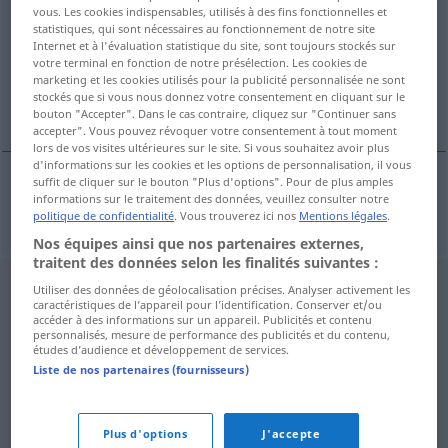
vous. Les cookies indispensables, utilisés à des fins fonctionnelles et
statistiques, qui sont nécessaires au fonctionnement de notre site
Vue d'ensemble de toutes les traductions
Internet et à l'évaluation statistique du site, sont toujours stockés sur
(Pour plus d'informations, cliquez sur/touchez la traduction)
votre terminal en fonction de notre présélection. Les cookies de
marketing et les cookies utilisés pour la publicité personnalisée ne sont
stockés que si vous nous donnez votre consentement en cliquant sur le
Italiener
bouton "Accepter". Dans le cas contraire, cliquez sur "Continuer sans
accepter". Vous pouvez révoquer votre consentement à tout moment
lors de vos visites ultérieures sur le site. Si vous souhaitez avoir plus
d'informations sur les cookies et les options de personnalisation, il vous
suffit de cliquer sur le bouton "Plus d'options". Pour de plus amples
informations sur le traitement des données, veuillez consulter notre
Italiener
m
Ital
politique de confidentialité
. Vous trouverez ici nos
Mentions légales
.
Nos équipes ainsi que nos partenaires externes,
traitent des données selon les finalités suivantes :
Utiliser des données de géolocalisation précises. Analyser activement les
caractéristiques de l’appareil pour l’identification. Conserver et/ou
accéder à des informations sur un appareil. Publicités et contenu
personnalisés, mesure de performance des publicités et du contenu,
études d’audience et développement de services.
Liste de nos partenaires (fournisseurs)
Plus d'options
J'accepte