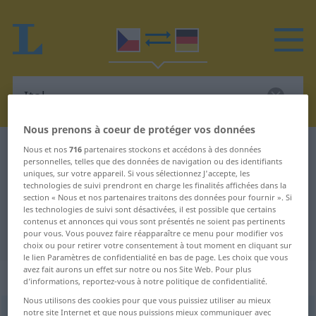
Nous prenons à coeur de protéger vos données
Dictionnaire Tchèque-Allemand
Ital
Nous et nos
716
partenaires stockons et accédons à des données
personnelles, telles que des données de navigation ou des identifiants
Traduction Tchèque-Allemand de
uniques, sur votre appareil. Si vous sélectionnez J'accepte, les
technologies de suivi prendront en charge les finalités affichées dans la
"Ital"
section « Nous et nos partenaires traitons des données pour fournir ». Si
les technologies de suivi sont désactivées, il est possible que certains
contenus et annonces qui vous sont présentés ne soient pas pertinents
"Ital" - traduction Allemand
pour vous. Vous pouvez faire réapparaître ce menu pour modifier vos
choix ou pour retirer votre consentement à tout moment en cliquant sur
le lien Paramètres de confidentialité en bas de page. Les choix que vous
avez fait aurons un effet sur notre ou nos Site Web. Pour plus
„Ital“
: maskulin
d’informations, reportez-vous à notre politique de confidentialité.
Nous utilisons des cookies pour que vous puissiez utiliser au mieux
notre site Internet et que nous puissions mieux communiquer avec
Ital
m
<
-ové
>