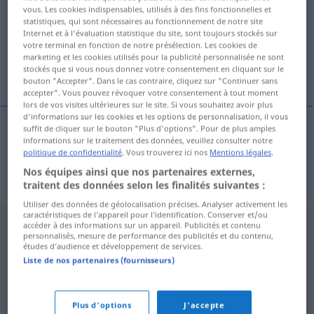
vous. Les cookies indispensables, utilisés à des fins fonctionnelles et
statistiques, qui sont nécessaires au fonctionnement de notre site
Vue d'ensemble de toutes les traductions
Internet et à l'évaluation statistique du site, sont toujours stockés sur
(Pour plus d'informations, cliquez sur/touchez la traduction)
votre terminal en fonction de notre présélection. Les cookies de
marketing et les cookies utilisés pour la publicité personnalisée ne sont
stockés que si vous nous donnez votre consentement en cliquant sur le
Ironie
bouton "Accepter". Dans le cas contraire, cliquez sur "Continuer sans
accepter". Vous pouvez révoquer votre consentement à tout moment
lors de vos visites ultérieures sur le site. Si vous souhaitez avoir plus
d'informations sur les cookies et les options de personnalisation, il vous
suffit de cliquer sur le bouton "Plus d'options". Pour de plus amples
informations sur le traitement des données, veuillez consulter notre
Ironie
f
ironie
politique de confidentialité
. Vous trouverez ici nos
Mentions légales
.
Nos équipes ainsi que nos partenaires externes,
traitent des données selon les finalités suivantes :
Utiliser des données de géolocalisation précises. Analyser activement les
caractéristiques de l’appareil pour l’identification. Conserver et/ou
accéder à des informations sur un appareil. Publicités et contenu
personnalisés, mesure de performance des publicités et du contenu,
études d’audience et développement de services.
Liste de nos partenaires (fournisseurs)
Plus d'options
J'accepte