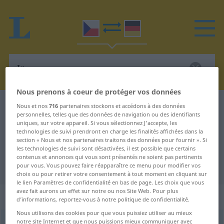
Nous prenons à coeur de protéger vos données
Dictionnaire Tchèque-Allemand
Ir
Nous et nos
716
partenaires stockons et accédons à des données
personnelles, telles que des données de navigation ou des identifiants
Traduction Tchèque-Allemand de
uniques, sur votre appareil. Si vous sélectionnez J'accepte, les
technologies de suivi prendront en charge les finalités affichées dans la
"Ir"
section « Nous et nos partenaires traitons des données pour fournir ». Si
les technologies de suivi sont désactivées, il est possible que certains
contenus et annonces qui vous sont présentés ne soient pas pertinents
"Ir" - traduction Allemand
pour vous. Vous pouvez faire réapparaître ce menu pour modifier vos
choix ou pour retirer votre consentement à tout moment en cliquant sur
le lien Paramètres de confidentialité en bas de page. Les choix que vous
avez fait aurons un effet sur notre ou nos Site Web. Pour plus
„Ir“
: maskulin
d’informations, reportez-vous à notre politique de confidentialité.
Nous utilisons des cookies pour que vous puissiez utiliser au mieux
notre site Internet et que nous puissions mieux communiquer avec
Ir
m
<
-ové
>