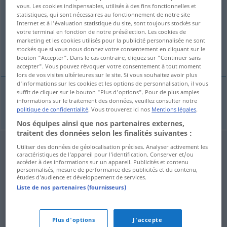
vous. Les cookies indispensables, utilisés à des fins fonctionnelles et
statistiques, qui sont nécessaires au fonctionnement de notre site
Vue d'ensemble de toutes les traductions
Internet et à l'évaluation statistique du site, sont toujours stockés sur
(Pour plus d'informations, cliquez sur/touchez la traduction)
votre terminal en fonction de notre présélection. Les cookies de
marketing et les cookies utilisés pour la publicité personnalisée ne sont
stockés que si vous nous donnez votre consentement en cliquant sur le
Ire
bouton "Accepter". Dans le cas contraire, cliquez sur "Continuer sans
accepter". Vous pouvez révoquer votre consentement à tout moment
lors de vos visites ultérieures sur le site. Si vous souhaitez avoir plus
d'informations sur les cookies et les options de personnalisation, il vous
suffit de cliquer sur le bouton "Plus d'options". Pour de plus amples
informations sur le traitement des données, veuillez consulter notre
Ire
m
Ir
politique de confidentialité
. Vous trouverez ici nos
Mentions légales
.
Nos équipes ainsi que nos partenaires externes,
traitent des données selon les finalités suivantes :
Utiliser des données de géolocalisation précises. Analyser activement les
caractéristiques de l’appareil pour l’identification. Conserver et/ou
accéder à des informations sur un appareil. Publicités et contenu
personnalisés, mesure de performance des publicités et du contenu,
études d’audience et développement de services.
Liste de nos partenaires (fournisseurs)
Plus d'options
J'accepte