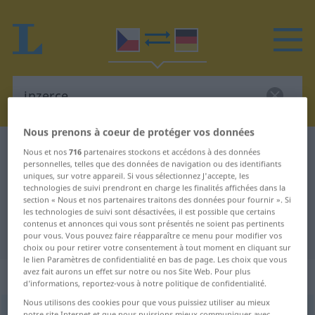
Nous prenons à coeur de protéger vos données
Dictionnaire Tchèque-Allemand
inzerce
Nous et nos
716
partenaires stockons et accédons à des données
personnelles, telles que des données de navigation ou des identifiants
Traduction Tchèque-Allemand de
uniques, sur votre appareil. Si vous sélectionnez J'accepte, les
technologies de suivi prendront en charge les finalités affichées dans la
"inzerce"
section « Nous et nos partenaires traitons des données pour fournir ». Si
les technologies de suivi sont désactivées, il est possible que certains
contenus et annonces qui vous sont présentés ne soient pas pertinents
"inzerce" - traduction Allemand
pour vous. Vous pouvez faire réapparaître ce menu pour modifier vos
choix ou pour retirer votre consentement à tout moment en cliquant sur
le lien Paramètres de confidentialité en bas de page. Les choix que vous
avez fait aurons un effet sur notre ou nos Site Web. Pour plus
„inzerce“
: feminin
d’informations, reportez-vous à notre politique de confidentialité.
Nous utilisons des cookies pour que vous puissiez utiliser au mieux
inzerce
f
notre site Internet et que nous puissions mieux communiquer avec