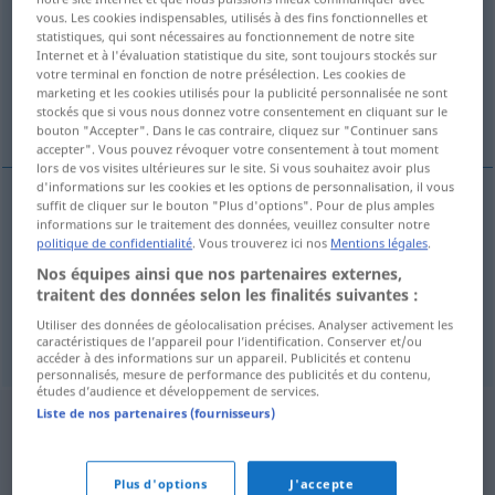
vous. Les cookies indispensables, utilisés à des fins fonctionnelles et
statistiques, qui sont nécessaires au fonctionnement de notre site
Vue d'ensemble de toutes les traductions
Internet et à l'évaluation statistique du site, sont toujours stockés sur
(Pour plus d'informations, cliquez sur/touchez la traduction)
votre terminal en fonction de notre présélection. Les cookies de
marketing et les cookies utilisés pour la publicité personnalisée ne sont
stockés que si vous nous donnez votre consentement en cliquant sur le
Inserierung, Anzeigenwerbung, Inserate
bouton "Accepter". Dans le cas contraire, cliquez sur "Continuer sans
accepter". Vous pouvez révoquer votre consentement à tout moment
lors de vos visites ultérieures sur le site. Si vous souhaitez avoir plus
d'informations sur les cookies et les options de personnalisation, il vous
suffit de cliquer sur le bouton "Plus d'options". Pour de plus amples
informations sur le traitement des données, veuillez consulter notre
Inserierung
f
inzerce
politique de confidentialité
. Vous trouverez ici nos
Mentions légales
.
Nos équipes ainsi que nos partenaires externes,
Anzeigenwerbung
f
inzerce
traitent des données selon les finalités suivantes :
Utiliser des données de géolocalisation précises. Analyser activement les
Inserate
koll.
inzerce
PL
caractéristiques de l’appareil pour l’identification. Conserver et/ou
accéder à des informations sur un appareil. Publicités et contenu
personnalisés, mesure de performance des publicités et du contenu,
études d’audience et développement de services.
Liste de nos partenaires (fournisseurs)
Plus d'options
J'accepte