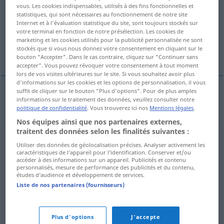
vous. Les cookies indispensables, utilisés à des fins fonctionnelles et
statistiques, qui sont nécessaires au fonctionnement de notre site
Vue d'ensemble de toutes les traductions
Internet et à l'évaluation statistique du site, sont toujours stockés sur
(Pour plus d'informations, cliquez sur/touchez la traduction)
votre terminal en fonction de notre présélection. Les cookies de
marketing et les cookies utilisés pour la publicité personnalisée ne sont
stockés que si vous nous donnez votre consentement en cliquant sur le
Interpretation
bouton "Accepter". Dans le cas contraire, cliquez sur "Continuer sans
accepter". Vous pouvez révoquer votre consentement à tout moment
lors de vos visites ultérieures sur le site. Si vous souhaitez avoir plus
d'informations sur les cookies et les options de personnalisation, il vous
suffit de cliquer sur le bouton "Plus d'options". Pour de plus amples
informations sur le traitement des données, veuillez consulter notre
Interpretation
f
interpretace
politique de confidentialité
. Vous trouverez ici nos
Mentions légales
.
Nos équipes ainsi que nos partenaires externes,
traitent des données selon les finalités suivantes :
Utiliser des données de géolocalisation précises. Analyser activement les
caractéristiques de l’appareil pour l’identification. Conserver et/ou
accéder à des informations sur un appareil. Publicités et contenu
personnalisés, mesure de performance des publicités et du contenu,
études d’audience et développement de services.
Liste de nos partenaires (fournisseurs)
Plus d'options
J'accepte