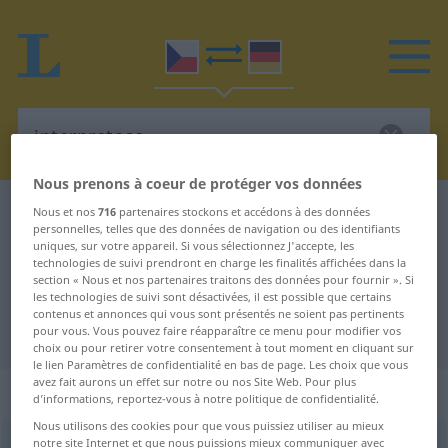
Nous prenons à coeur de protéger vos données
Dictionnaire Tchèque-Allemand
interpretace
Nous et nos
716
partenaires stockons et accédons à des données
personnelles, telles que des données de navigation ou des identifiants
Traduction Tchèque-Allemand de
uniques, sur votre appareil. Si vous sélectionnez J'accepte, les
technologies de suivi prendront en charge les finalités affichées dans la
"interpretace"
section « Nous et nos partenaires traitons des données pour fournir ». Si
les technologies de suivi sont désactivées, il est possible que certains
contenus et annonces qui vous sont présentés ne soient pas pertinents
"interpretace" - traduction Allemand
pour vous. Vous pouvez faire réapparaître ce menu pour modifier vos
choix ou pour retirer votre consentement à tout moment en cliquant sur
le lien Paramètres de confidentialité en bas de page. Les choix que vous
avez fait aurons un effet sur notre ou nos Site Web. Pour plus
„interpretace“
: feminin
d’informations, reportez-vous à notre politique de confidentialité.
Nous utilisons des cookies pour que vous puissiez utiliser au mieux
notre site Internet et que nous puissions mieux communiquer avec
interpretace
f