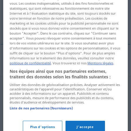
vous. Les cookies indispensables, utilisés à des fins fonctionnelles et
statistiques, qui sont nécessaires au fonctionnement de notre site
Vue d'ensemble de toutes les traductions
Internet et à l'évaluation statistique du site, sont toujours stockés sur
(Pour plus d'informations, cliquez sur/touchez la traduction)
votre terminal en fonction de notre présélection. Les cookies de
marketing et les cookies utilisés pour la publicité personnalisée ne sont
stockés que si vous nous donnez votre consentement en cliquant sur le
Internierung
bouton "Accepter". Dans le cas contraire, cliquez sur "Continuer sans
accepter". Vous pouvez révoquer votre consentement à tout moment
lors de vos visites ultérieures sur le site. Si vous souhaitez avoir plus
d'informations sur les cookies et les options de personnalisation, il vous
suffit de cliquer sur le bouton "Plus d'options". Pour de plus amples
informations sur le traitement des données, veuillez consulter notre
Internierung
f
internace
politique de confidentialité
. Vous trouverez ici nos
Mentions légales
.
Nos équipes ainsi que nos partenaires externes,
traitent des données selon les finalités suivantes :
Utiliser des données de géolocalisation précises. Analyser activement les
caractéristiques de l’appareil pour l’identification. Conserver et/ou
accéder à des informations sur un appareil. Publicités et contenu
personnalisés, mesure de performance des publicités et du contenu,
études d’audience et développement de services.
Liste de nos partenaires (fournisseurs)
Plus d'options
J'accepte