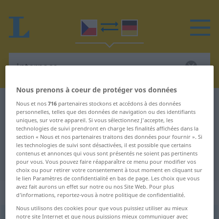
Nous prenons à coeur de protéger vos données
Dictionnaire Tchèque-Allemand
internace
Nous et nos
716
partenaires stockons et accédons à des données
personnelles, telles que des données de navigation ou des identifiants
Traduction Tchèque-Allemand de
uniques, sur votre appareil. Si vous sélectionnez J'accepte, les
technologies de suivi prendront en charge les finalités affichées dans la
"internace"
section « Nous et nos partenaires traitons des données pour fournir ». Si
les technologies de suivi sont désactivées, il est possible que certains
contenus et annonces qui vous sont présentés ne soient pas pertinents
"internace" - traduction Allemand
pour vous. Vous pouvez faire réapparaître ce menu pour modifier vos
choix ou pour retirer votre consentement à tout moment en cliquant sur
le lien Paramètres de confidentialité en bas de page. Les choix que vous
avez fait aurons un effet sur notre ou nos Site Web. Pour plus
„internace“
: feminin
d’informations, reportez-vous à notre politique de confidentialité.
Nous utilisons des cookies pour que vous puissiez utiliser au mieux
notre site Internet et que nous puissions mieux communiquer avec
internace
f