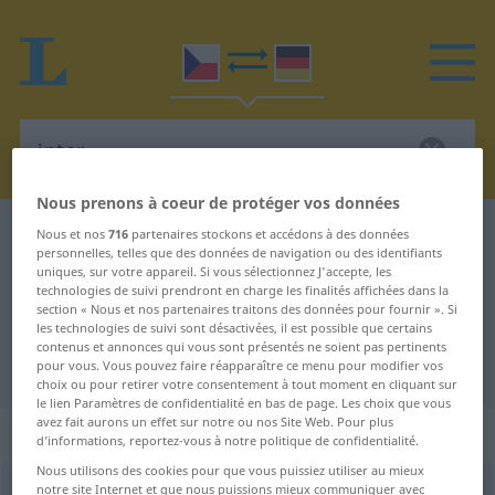
Nous prenons à coeur de protéger vos données
Dictionnaire Tchèque-Allemand
inter-
Nous et nos
716
partenaires stockons et accédons à des données
personnelles, telles que des données de navigation ou des identifiants
Traduction Tchèque-Allemand de
uniques, sur votre appareil. Si vous sélectionnez J'accepte, les
technologies de suivi prendront en charge les finalités affichées dans la
"inter-"
section « Nous et nos partenaires traitons des données pour fournir ». Si
les technologies de suivi sont désactivées, il est possible que certains
contenus et annonces qui vous sont présentés ne soient pas pertinents
"inter-" - traduction Allemand
pour vous. Vous pouvez faire réapparaître ce menu pour modifier vos
choix ou pour retirer votre consentement à tout moment en cliquant sur
le lien Paramètres de confidentialité en bas de page. Les choix que vous
avez fait aurons un effet sur notre ou nos Site Web. Pour plus
„inter-“
d’informations, reportez-vous à notre politique de confidentialité.
Nous utilisons des cookies pour que vous puissiez utiliser au mieux
notre site Internet et que nous puissions mieux communiquer avec
inter-