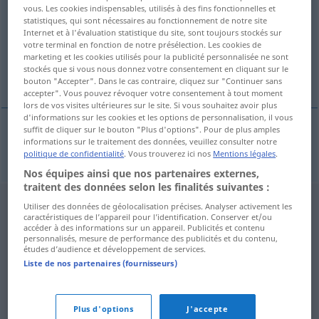
vous. Les cookies indispensables, utilisés à des fins fonctionnelles et
statistiques, qui sont nécessaires au fonctionnement de notre site
Vue d'ensemble de toutes les traductions
Internet et à l'évaluation statistique du site, sont toujours stockés sur
(Pour plus d'informations, cliquez sur/touchez la traduction)
votre terminal en fonction de notre présélection. Les cookies de
marketing et les cookies utilisés pour la publicité personnalisée ne sont
stockés que si vous nous donnez votre consentement en cliquant sur le
Inter-, inter-
bouton "Accepter". Dans le cas contraire, cliquez sur "Continuer sans
accepter". Vous pouvez révoquer votre consentement à tout moment
lors de vos visites ultérieures sur le site. Si vous souhaitez avoir plus
d'informations sur les cookies et les options de personnalisation, il vous
suffit de cliquer sur le bouton "Plus d'options". Pour de plus amples
informations sur le traitement des données, veuillez consulter notre
Inter-, inter-
in Zssgn
inter-
politique de confidentialité
. Vous trouverez ici nos
Mentions légales
.
Nos équipes ainsi que nos partenaires externes,
traitent des données selon les finalités suivantes :
Utiliser des données de géolocalisation précises. Analyser activement les
caractéristiques de l’appareil pour l’identification. Conserver et/ou
accéder à des informations sur un appareil. Publicités et contenu
personnalisés, mesure de performance des publicités et du contenu,
études d’audience et développement de services.
Liste de nos partenaires (fournisseurs)
Plus d'options
J'accepte