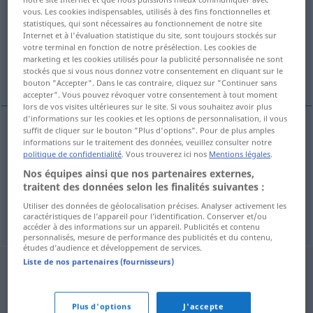
vous. Les cookies indispensables, utilisés à des fins fonctionnelles et
statistiques, qui sont nécessaires au fonctionnement de notre site
Vue d'ensemble de toutes les traductions
Internet et à l'évaluation statistique du site, sont toujours stockés sur
(Pour plus d'informations, cliquez sur/touchez la traduction)
votre terminal en fonction de notre présélection. Les cookies de
marketing et les cookies utilisés pour la publicité personnalisée ne sont
stockés que si vous nous donnez votre consentement en cliquant sur le
Intention, Vorsatz, Absicht
bouton "Accepter". Dans le cas contraire, cliquez sur "Continuer sans
accepter". Vous pouvez révoquer votre consentement à tout moment
lors de vos visites ultérieures sur le site. Si vous souhaitez avoir plus
d'informations sur les cookies et les options de personnalisation, il vous
suffit de cliquer sur le bouton "Plus d'options". Pour de plus amples
informations sur le traitement des données, veuillez consulter notre
Intention
f
intence
politique de confidentialité
. Vous trouverez ici nos
Mentions légales
.
Nos équipes ainsi que nos partenaires externes,
Vorsatz
m
intence
traitent des données selon les finalités suivantes :
Utiliser des données de géolocalisation précises. Analyser activement les
Absicht
f
intence
caractéristiques de l’appareil pour l’identification. Conserver et/ou
accéder à des informations sur un appareil. Publicités et contenu
personnalisés, mesure de performance des publicités et du contenu,
études d’audience et développement de services.
Liste de nos partenaires (fournisseurs)
Plus d'options
J'accepte