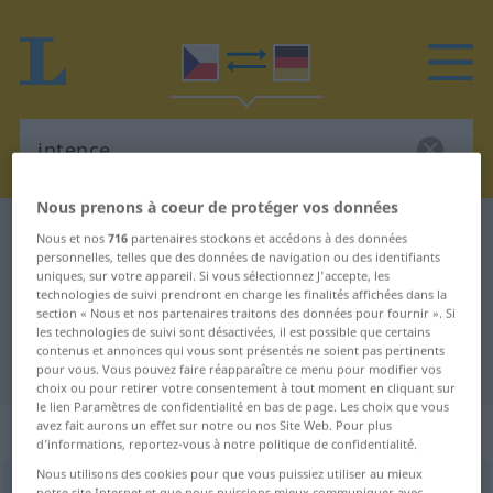
Nous prenons à coeur de protéger vos données
Dictionnaire Tchèque-Allemand
intence
Nous et nos
716
partenaires stockons et accédons à des données
personnelles, telles que des données de navigation ou des identifiants
Traduction Tchèque-Allemand de
uniques, sur votre appareil. Si vous sélectionnez J'accepte, les
technologies de suivi prendront en charge les finalités affichées dans la
"intence"
section « Nous et nos partenaires traitons des données pour fournir ». Si
les technologies de suivi sont désactivées, il est possible que certains
contenus et annonces qui vous sont présentés ne soient pas pertinents
"intence" - traduction Allemand
pour vous. Vous pouvez faire réapparaître ce menu pour modifier vos
choix ou pour retirer votre consentement à tout moment en cliquant sur
le lien Paramètres de confidentialité en bas de page. Les choix que vous
avez fait aurons un effet sur notre ou nos Site Web. Pour plus
„intence“
: feminin
d’informations, reportez-vous à notre politique de confidentialité.
Nous utilisons des cookies pour que vous puissiez utiliser au mieux
intence
f
notre site Internet et que nous puissions mieux communiquer avec