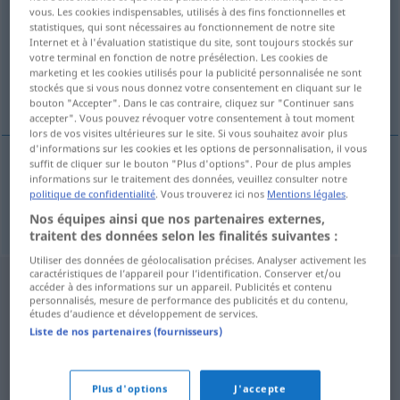
vous. Les cookies indispensables, utilisés à des fins fonctionnelles et
statistiques, qui sont nécessaires au fonctionnement de notre site
Vue d'ensemble de toutes les traductions
Internet et à l'évaluation statistique du site, sont toujours stockés sur
(Pour plus d'informations, cliquez sur/touchez la traduction)
votre terminal en fonction de notre présélection. Les cookies de
marketing et les cookies utilisés pour la publicité personnalisée ne sont
stockés que si vous nous donnez votre consentement en cliquant sur le
Intelligenz
bouton "Accepter". Dans le cas contraire, cliquez sur "Continuer sans
accepter". Vous pouvez révoquer votre consentement à tout moment
lors de vos visites ultérieures sur le site. Si vous souhaitez avoir plus
d'informations sur les cookies et les options de personnalisation, il vous
suffit de cliquer sur le bouton "Plus d'options". Pour de plus amples
informations sur le traitement des données, veuillez consulter notre
Intelligenz
f
a.
Schicht
inteligence
politique de confidentialité
. Vous trouverez ici nos
Mentions légales
.
Nos équipes ainsi que nos partenaires externes,
traitent des données selon les finalités suivantes :
Utiliser des données de géolocalisation précises. Analyser activement les
caractéristiques de l’appareil pour l’identification. Conserver et/ou
accéder à des informations sur un appareil. Publicités et contenu
personnalisés, mesure de performance des publicités et du contenu,
études d’audience et développement de services.
Liste de nos partenaires (fournisseurs)
Plus d'options
J'accepte