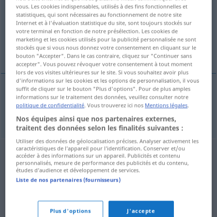
vous. Les cookies indispensables, utilisés à des fins fonctionnelles et
statistiques, qui sont nécessaires au fonctionnement de notre site
Vue d'ensemble de toutes les traductions
Internet et à l'évaluation statistique du site, sont toujours stockés sur
(Pour plus d'informations, cliquez sur/touchez la traduction)
votre terminal en fonction de notre présélection. Les cookies de
marketing et les cookies utilisés pour la publicité personnalisée ne sont
stockés que si vous nous donnez votre consentement en cliquant sur le
inspirieren
bouton "Accepter". Dans le cas contraire, cliquez sur "Continuer sans
accepter". Vous pouvez révoquer votre consentement à tout moment
lors de vos visites ultérieures sur le site. Si vous souhaitez avoir plus
d'informations sur les cookies et les options de personnalisation, il vous
suffit de cliquer sur le bouton "Plus d'options". Pour de plus amples
informations sur le traitement des données, veuillez consulter notre
inspirieren
inspirovat
politique de confidentialité
. Vous trouverez ici nos
Mentions légales
.
Nos équipes ainsi que nos partenaires externes,
traitent des données selon les finalités suivantes :
Utiliser des données de géolocalisation précises. Analyser activement les
caractéristiques de l’appareil pour l’identification. Conserver et/ou
accéder à des informations sur un appareil. Publicités et contenu
personnalisés, mesure de performance des publicités et du contenu,
études d’audience et développement de services.
Liste de nos partenaires (fournisseurs)
Plus d'options
J'accepte