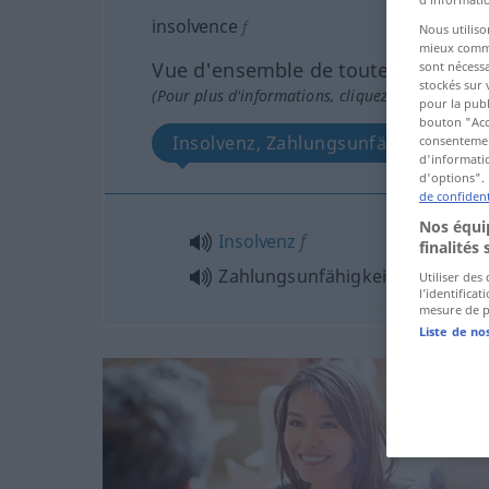
insolvence
f
Nous utiliso
mieux commun
Vue d'ensemble de toutes les tradu
sont nécessa
stockés sur 
(Pour plus d'informations, cliquez sur/touchez l
pour la publ
bouton "Acc
Insolvenz, Zahlungsunfähigkeit
consentement
d'informatio
d'options". 
de confident
Nos équip
Insolvenz
f
finalités 
Zahlungsunfähigkeit
f
Utiliser des
l’identifica
mesure de p
Liste de no