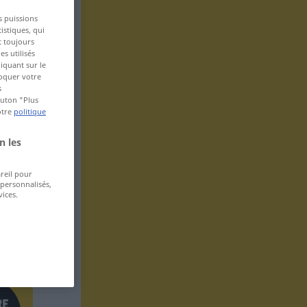
s puissions
istiques, qui
t toujours
s utilisés
iquant sur le
voquer votre
s
bouton "Plus
otre
politique
n les
areil pour
 personnalisés,
ices.