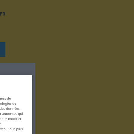
FR
nées de
nologies de
s des données
 et annonces qui
 pour modifier
e
 Web. Pour plus