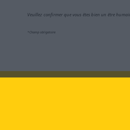
Veuillez confirmer que vous êtes bien un être humai
*Champ obligatoire
Rendez-nous visite au :
face