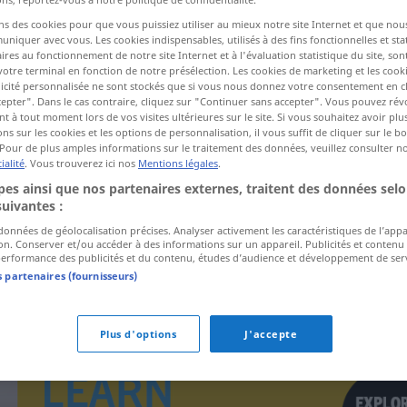
ns des cookies pour que vous puissiez utiliser au mieux notre site Internet et que nou
iquer avec vous. Les cookies indispensables, utilisés à des fins fonctionnelles et stat
ctions
ires au fonctionnement de notre site Internet et à l'évaluation statistique du site, son
votre terminal en fonction de notre présélection. Les cookies de marketing et les cookie
a traduction)
icité personnalisée ne sont stockés que si vous nous donnez votre consentement en cl
epter". Dans le cas contraire, cliquez sur "Continuer sans accepter". Vous pouvez ré
 à tout moment lors de vos visites ultérieures sur le site. Si vous souhaitez avoir plu
ns sur les cookies et les options de personnalisation, il vous suffit de cliquer sur le 
Pour de plus amples informations sur le traitement des données, veuillez consulter n
ialité
. Vous trouverez ici nos
Mentions légales
.
es ainsi que nos partenaires externes, traitent des données selo
insolvence
ÖKON
suivantes :
 données de géolocalisation précises. Analyser activement les caractéristiques de l’app
tion. Conserver et/ou accéder à des informations sur un appareil. Publicités et contenu
erformance des publicités et du contenu, études d’audience et développement de serv
s partenaires (fournisseurs)
Plus d'options
J'accepte