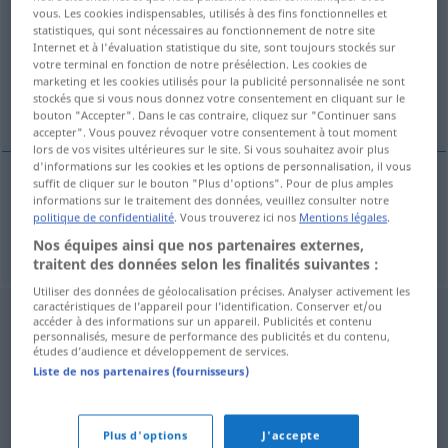
vous. Les cookies indispensables, utilisés à des fins fonctionnelles et
statistiques, qui sont nécessaires au fonctionnement de notre site
Vue d'ensemble de toutes les traductions
Internet et à l'évaluation statistique du site, sont toujours stockés sur
(Pour plus d'informations, cliquez sur/touchez la traduction)
votre terminal en fonction de notre présélection. Les cookies de
marketing et les cookies utilisés pour la publicité personnalisée ne sont
stockés que si vous nous donnez votre consentement en cliquant sur le
inszenieren
bouton "Accepter". Dans le cas contraire, cliquez sur "Continuer sans
accepter". Vous pouvez révoquer votre consentement à tout moment
lors de vos visites ultérieures sur le site. Si vous souhaitez avoir plus
d'informations sur les cookies et les options de personnalisation, il vous
suffit de cliquer sur le bouton "Plus d'options". Pour de plus amples
informations sur le traitement des données, veuillez consulter notre
inszenieren
inscenovat
politique de confidentialité
. Vous trouverez ici nos
Mentions légales
.
Nos équipes ainsi que nos partenaires externes,
traitent des données selon les finalités suivantes :
Utiliser des données de géolocalisation précises. Analyser activement les
caractéristiques de l’appareil pour l’identification. Conserver et/ou
accéder à des informations sur un appareil. Publicités et contenu
personnalisés, mesure de performance des publicités et du contenu,
études d’audience et développement de services.
Liste de nos partenaires (fournisseurs)
Plus d'options
J'accepte