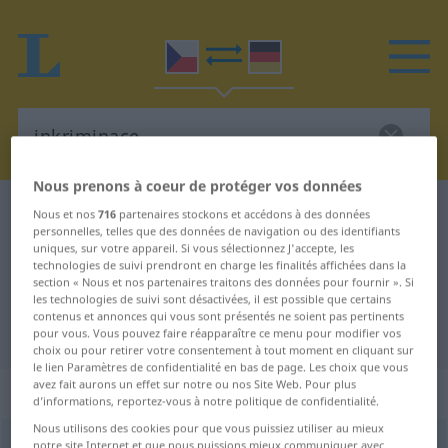
Nous prenons à coeur de protéger vos données
Dictionnaire Tchèque-Allemand
inkriminace
Nous et nos
716
partenaires stockons et accédons à des données
personnelles, telles que des données de navigation ou des identifiants
Traduction Tchèque-Allemand de
uniques, sur votre appareil. Si vous sélectionnez J'accepte, les
technologies de suivi prendront en charge les finalités affichées dans la
"inkriminace"
section « Nous et nos partenaires traitons des données pour fournir ». Si
les technologies de suivi sont désactivées, il est possible que certains
contenus et annonces qui vous sont présentés ne soient pas pertinents
"inkriminace" - traduction Allemand
pour vous. Vous pouvez faire réapparaître ce menu pour modifier vos
choix ou pour retirer votre consentement à tout moment en cliquant sur
le lien Paramètres de confidentialité en bas de page. Les choix que vous
avez fait aurons un effet sur notre ou nos Site Web. Pour plus
„inkriminace“
: feminin
d’informations, reportez-vous à notre politique de confidentialité.
Nous utilisons des cookies pour que vous puissiez utiliser au mieux
inkriminace
notre site Internet et que nous puissions mieux communiquer avec
f