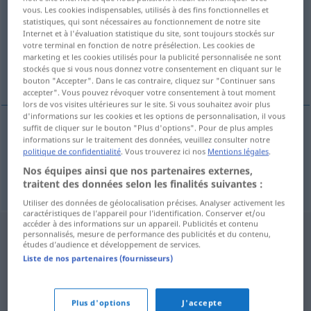
vous. Les cookies indispensables, utilisés à des fins fonctionnelles et
statistiques, qui sont nécessaires au fonctionnement de notre site
Vue d'ensemble de toutes les traductions
Internet et à l'évaluation statistique du site, sont toujours stockés sur
(Pour plus d'informations, cliquez sur/touchez la traduction)
votre terminal en fonction de notre présélection. Les cookies de
marketing et les cookies utilisés pour la publicité personnalisée ne sont
stockés que si vous nous donnez votre consentement en cliquant sur le
Inkrimination, Beschuldigung
bouton "Accepter". Dans le cas contraire, cliquez sur "Continuer sans
accepter". Vous pouvez révoquer votre consentement à tout moment
lors de vos visites ultérieures sur le site. Si vous souhaitez avoir plus
d'informations sur les cookies et les options de personnalisation, il vous
suffit de cliquer sur le bouton "Plus d'options". Pour de plus amples
informations sur le traitement des données, veuillez consulter notre
Inkrimination
f
inkriminace
politique de confidentialité
. Vous trouverez ici nos
Mentions légales
.
Nos équipes ainsi que nos partenaires externes,
Beschuldigung
f
inkriminace
traitent des données selon les finalités suivantes :
Utiliser des données de géolocalisation précises. Analyser activement les
caractéristiques de l’appareil pour l’identification. Conserver et/ou
accéder à des informations sur un appareil. Publicités et contenu
personnalisés, mesure de performance des publicités et du contenu,
études d’audience et développement de services.
Liste de nos partenaires (fournisseurs)
Plus d'options
J'accepte