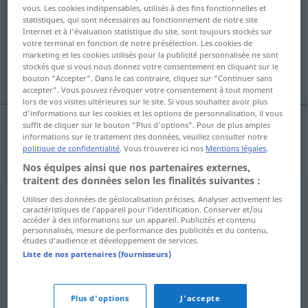
vous. Les cookies indispensables, utilisés à des fins fonctionnelles et
statistiques, qui sont nécessaires au fonctionnement de notre site
Vue d'ensemble de toutes les traductions
Internet et à l'évaluation statistique du site, sont toujours stockés sur
(Pour plus d'informations, cliquez sur/touchez la traduction)
votre terminal en fonction de notre présélection. Les cookies de
marketing et les cookies utilisés pour la publicité personnalisée ne sont
stockés que si vous nous donnez votre consentement en cliquant sur le
Tinte
bouton "Accepter". Dans le cas contraire, cliquez sur "Continuer sans
accepter". Vous pouvez révoquer votre consentement à tout moment
lors de vos visites ultérieures sur le site. Si vous souhaitez avoir plus
d'informations sur les cookies et les options de personnalisation, il vous
suffit de cliquer sur le bouton "Plus d'options". Pour de plus amples
informations sur le traitement des données, veuillez consulter notre
Tinte
f
inkoust
politique de confidentialité
. Vous trouverez ici nos
Mentions légales
.
Nos équipes ainsi que nos partenaires externes,
traitent des données selon les finalités suivantes :
Utiliser des données de géolocalisation précises. Analyser activement les
caractéristiques de l’appareil pour l’identification. Conserver et/ou
accéder à des informations sur un appareil. Publicités et contenu
personnalisés, mesure de performance des publicités et du contenu,
études d’audience et développement de services.
Liste de nos partenaires (fournisseurs)
Plus d'options
J'accepte