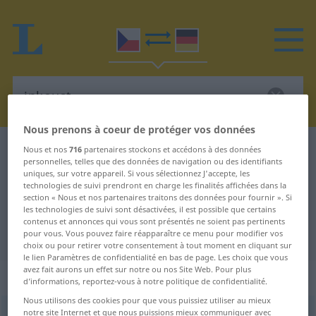
Nous prenons à coeur de protéger vos données
Dictionnaire Tchèque-Allemand
inkoust
Nous et nos
716
partenaires stockons et accédons à des données
personnelles, telles que des données de navigation ou des identifiants
Traduction Tchèque-Allemand de
uniques, sur votre appareil. Si vous sélectionnez J'accepte, les
technologies de suivi prendront en charge les finalités affichées dans la
"inkoust"
section « Nous et nos partenaires traitons des données pour fournir ». Si
les technologies de suivi sont désactivées, il est possible que certains
contenus et annonces qui vous sont présentés ne soient pas pertinents
"inkoust" - traduction Allemand
pour vous. Vous pouvez faire réapparaître ce menu pour modifier vos
choix ou pour retirer votre consentement à tout moment en cliquant sur
le lien Paramètres de confidentialité en bas de page. Les choix que vous
avez fait aurons un effet sur notre ou nos Site Web. Pour plus
„inkoust“
: maskulin
d’informations, reportez-vous à notre politique de confidentialité.
Nous utilisons des cookies pour que vous puissiez utiliser au mieux
notre site Internet et que nous puissions mieux communiquer avec
inkoust
m
<
6. -u/-ĕ
>