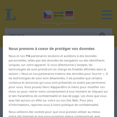
Nous prenons à coeur de protéger vos données
Dictionnaire Tchèque-Allemand
inkaso
Nous et nos
716
partenaires stockons et accédons à des données
personnelles, telles que des données de navigation ou des identifiants
Traduction Tchèque-Allemand de
uniques, sur votre appareil. Si vous sélectionnez J'accepte, les
technologies de suivi prendront en charge les finalités affichées dans la
"inkaso"
section « Nous et nos partenaires traitons des données pour fournir ». Si
les technologies de suivi sont désactivées, il est possible que certains
contenus et annonces qui vous sont présentés ne soient pas pertinents
"inkaso" - traduction Allemand
pour vous. Vous pouvez faire réapparaître ce menu pour modifier vos
choix ou pour retirer votre consentement à tout moment en cliquant sur
le lien Paramètres de confidentialité en bas de page. Les choix que vous
avez fait aurons un effet sur notre ou nos Site Web. Pour plus
„inkaso“
: Neutrum
d’informations, reportez-vous à notre politique de confidentialité.
Nous utilisons des cookies pour que vous puissiez utiliser au mieux
inkaso
notre site Internet et que nous puissions mieux communiquer avec
n