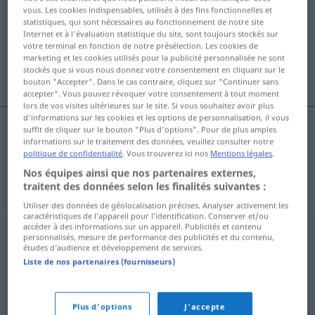
vous. Les cookies indispensables, utilisés à des fins fonctionnelles et
statistiques, qui sont nécessaires au fonctionnement de notre site
Vue d'ensemble de toutes les traductions
Internet et à l'évaluation statistique du site, sont toujours stockés sur
(Pour plus d'informations, cliquez sur/touchez la traduction)
votre terminal en fonction de notre présélection. Les cookies de
marketing et les cookies utilisés pour la publicité personnalisée ne sont
stockés que si vous nous donnez votre consentement en cliquant sur le
Inkasso, Einziehung
bouton "Accepter". Dans le cas contraire, cliquez sur "Continuer sans
accepter". Vous pouvez révoquer votre consentement à tout moment
lors de vos visites ultérieures sur le site. Si vous souhaitez avoir plus
d'informations sur les cookies et les options de personnalisation, il vous
suffit de cliquer sur le bouton "Plus d'options". Pour de plus amples
informations sur le traitement des données, veuillez consulter notre
Inkasso
n
inkaso
politique de confidentialité
. Vous trouverez ici nos
Mentions légales
.
Nos équipes ainsi que nos partenaires externes,
Einziehung
f
v. Geld
inkaso
traitent des données selon les finalités suivantes :
Utiliser des données de géolocalisation précises. Analyser activement les
caractéristiques de l’appareil pour l’identification. Conserver et/ou
accéder à des informations sur un appareil. Publicités et contenu
personnalisés, mesure de performance des publicités et du contenu,
études d’audience et développement de services.
Liste de nos partenaires (fournisseurs)
Plus d'options
J'accepte