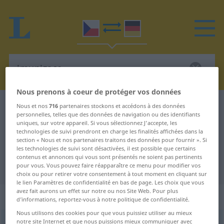
Nous prenons à coeur de protéger vos données
Dictionnaire Tchèque-Allemand
imunizace
Nous et nos
716
partenaires stockons et accédons à des données
personnelles, telles que des données de navigation ou des identifiants
Traduction Tchèque-Allemand de
uniques, sur votre appareil. Si vous sélectionnez J'accepte, les
technologies de suivi prendront en charge les finalités affichées dans la
"imunizace"
section « Nous et nos partenaires traitons des données pour fournir ». Si
les technologies de suivi sont désactivées, il est possible que certains
contenus et annonces qui vous sont présentés ne soient pas pertinents
"imunizace" - traduction Allemand
pour vous. Vous pouvez faire réapparaître ce menu pour modifier vos
choix ou pour retirer votre consentement à tout moment en cliquant sur
le lien Paramètres de confidentialité en bas de page. Les choix que vous
avez fait aurons un effet sur notre ou nos Site Web. Pour plus
„imunizace“
: feminin
d’informations, reportez-vous à notre politique de confidentialité.
Nous utilisons des cookies pour que vous puissiez utiliser au mieux
notre site Internet et que nous puissions mieux communiquer avec
imunizace
f