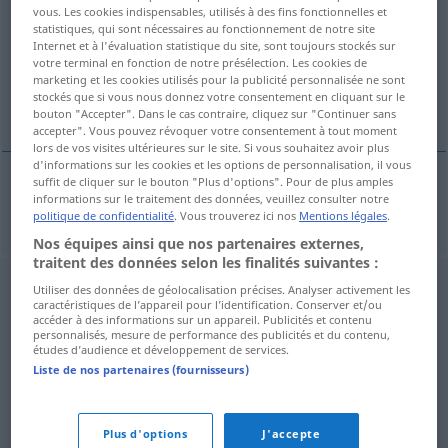
vous. Les cookies indispensables, utilisés à des fins fonctionnelles et
statistiques, qui sont nécessaires au fonctionnement de notre site
Vue d'ensemble de toutes les traductions
Internet et à l'évaluation statistique du site, sont toujours stockés sur
(Pour plus d'informations, cliquez sur/touchez la traduction)
votre terminal en fonction de notre présélection. Les cookies de
marketing et les cookies utilisés pour la publicité personnalisée ne sont
stockés que si vous nous donnez votre consentement en cliquant sur le
Immunisierung
bouton "Accepter". Dans le cas contraire, cliquez sur "Continuer sans
accepter". Vous pouvez révoquer votre consentement à tout moment
lors de vos visites ultérieures sur le site. Si vous souhaitez avoir plus
d'informations sur les cookies et les options de personnalisation, il vous
suffit de cliquer sur le bouton "Plus d'options". Pour de plus amples
informations sur le traitement des données, veuillez consulter notre
Immunisierung
f
imunizace
politique de confidentialité
. Vous trouverez ici nos
Mentions légales
.
Nos équipes ainsi que nos partenaires externes,
traitent des données selon les finalités suivantes :
Utiliser des données de géolocalisation précises. Analyser activement les
caractéristiques de l’appareil pour l’identification. Conserver et/ou
accéder à des informations sur un appareil. Publicités et contenu
personnalisés, mesure de performance des publicités et du contenu,
études d’audience et développement de services.
Liste de nos partenaires (fournisseurs)
Plus d'options
J'accepte