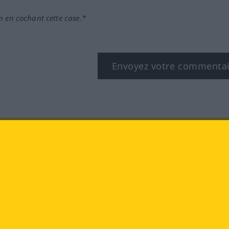
n en cochant cette case.*
Envoyez votre commenta
book
YouTube
Instagram