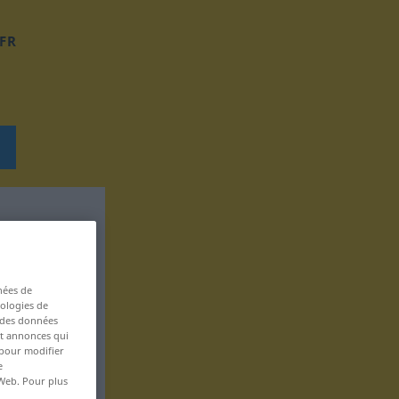
FR
nées de
nologies de
s des données
 et annonces qui
 pour modifier
e
 Web. Pour plus