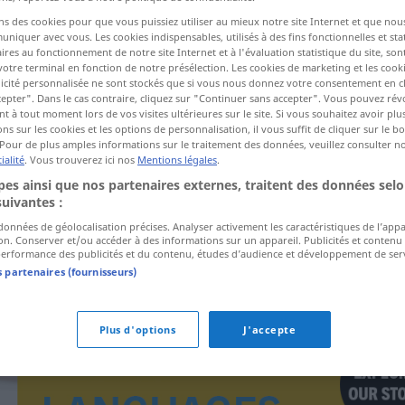
ns des cookies pour que vous puissiez utiliser au mieux notre site Internet et que nou
iquer avec vous. Les cookies indispensables, utilisés à des fins fonctionnelles et stat
ires au fonctionnement de notre site Internet et à l'évaluation statistique du site, son
ctions
votre terminal en fonction de notre présélection. Les cookies de marketing et les cookie
a traduction)
icité personnalisée ne sont stockés que si vous nous donnez votre consentement en cl
epter". Dans le cas contraire, cliquez sur "Continuer sans accepter". Vous pouvez ré
 à tout moment lors de vos visites ultérieures sur le site. Si vous souhaitez avoir plu
ns sur les cookies et les options de personnalisation, il vous suffit de cliquer sur le 
Pour de plus amples informations sur le traitement des données, veuillez consulter n
ialité
. Vous trouverez ici nos
Mentions légales
.
es ainsi que nos partenaires externes, traitent des données selo
imitovat
suivantes :
 données de géolocalisation précises. Analyser activement les caractéristiques de l’app
tion. Conserver et/ou accéder à des informations sur un appareil. Publicités et contenu
erformance des publicités et du contenu, études d’audience et développement de serv
s partenaires (fournisseurs)
Plus d'options
J'accepte