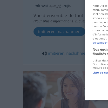
imitovat
<
(im)pf
;
-tuji
>
Nous utiliso
mieux commun
sont nécessa
Vue d'ensemble de toutes les tradu
stockés sur 
(Pour plus d'informations, cliquez sur/touchez l
pour la publ
bouton "Acc
consentement
imitieren, nachahmen
d'informatio
d'options". 
de confident
Nos équip
imitieren
,
nachahmen
finalités 
Utiliser des
l’identifica
mesure de p
Liste de no