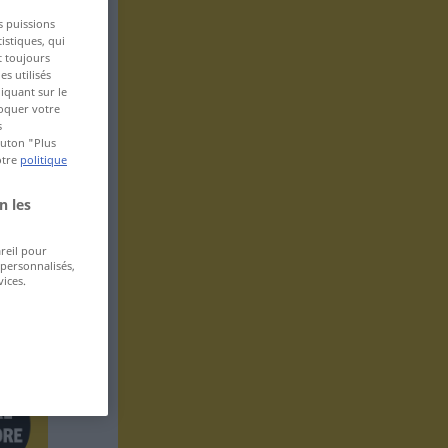
s puissions
istiques, qui
t toujours
s utilisés
iquant sur le
voquer votre
s
bouton "Plus
otre
politique
n les
areil pour
 personnalisés,
ices.