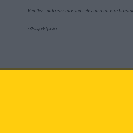
Veuillez confirmer que vous êtes bien un être humai
*Champ obligatoire
Rendez-nous visite au :
face
Langenscheidt